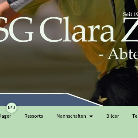
Zum
lager
Ressorts
Mannschaften
Bilder
Te
Inhalt
springen
Herrenmannschaften
Ak
Er