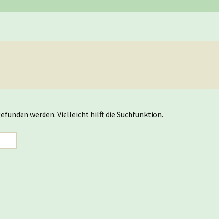
Nachwuchsmannschaften
He
Er
Ju
Tu
Er
Ju
Er
Er
efunden werden. Vielleicht hilft die Suchfunktion.
Er
Er
Er
Hi