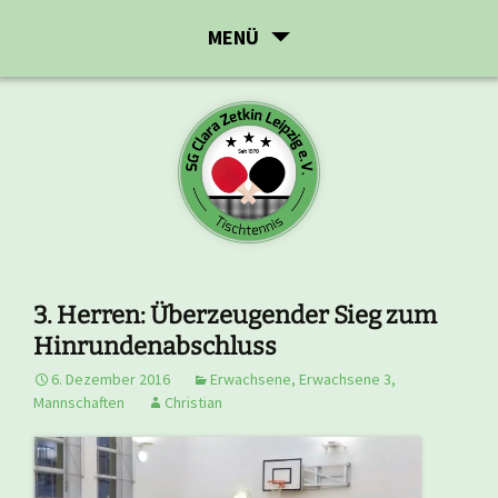
Zum
MENÜ
Inhalt
springen
3. Herren: Überzeugender Sieg zum
Hinrundenabschluss
6. Dezember 2016
Erwachsene
,
Erwachsene 3
,
Mannschaften
Christian