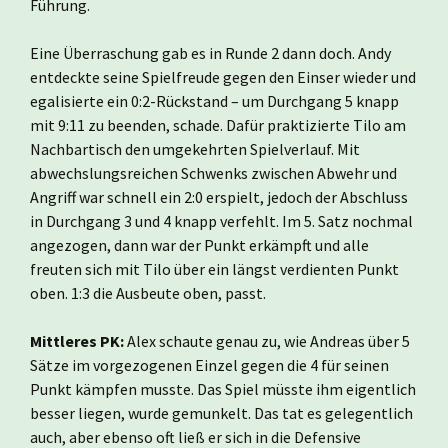
Führung.
Eine Überraschung gab es in Runde 2 dann doch. Andy
entdeckte seine Spielfreude gegen den Einser wieder und
egalisierte ein 0:2-Rückstand – um Durchgang 5 knapp
mit 9:11 zu beenden, schade. Dafür praktizierte Tilo am
Nachbartisch den umgekehrten Spielverlauf. Mit
abwechslungsreichen Schwenks zwischen Abwehr und
Angriff war schnell ein 2:0 erspielt, jedoch der Abschluss
in Durchgang 3 und 4 knapp verfehlt. Im 5. Satz nochmal
angezogen, dann war der Punkt erkämpft und alle
freuten sich mit Tilo über ein längst verdienten Punkt
oben. 1:3 die Ausbeute oben, passt.
Mittleres PK:
Alex schaute genau zu, wie Andreas über 5
Sätze im vorgezogenen Einzel gegen die 4 für seinen
Punkt kämpfen musste. Das Spiel müsste ihm eigentlich
besser liegen, wurde gemunkelt. Das tat es gelegentlich
auch, aber ebenso oft ließ er sich in die Defensive