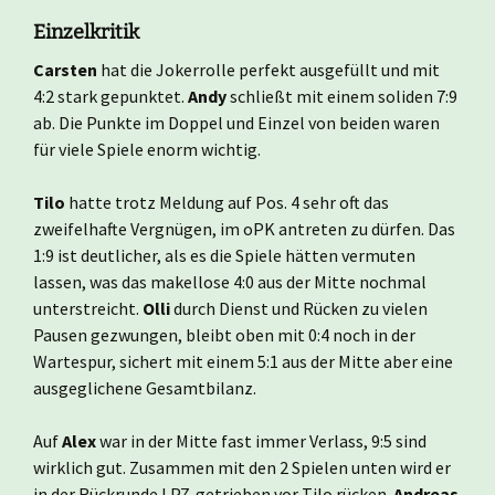
Einzelkritik
Carsten
hat die Jokerrolle perfekt ausgefüllt und mit
4:2 stark gepunktet.
Andy
schließt mit einem soliden 7:9
ab. Die Punkte im Doppel und Einzel von beiden waren
für viele Spiele enorm wichtig.
Tilo
hatte trotz Meldung auf Pos. 4 sehr oft das
zweifelhafte Vergnügen, im oPK antreten zu dürfen. Das
1:9 ist deutlicher, als es die Spiele hätten vermuten
lassen, was das makellose 4:0 aus der Mitte nochmal
unterstreicht.
Olli
durch Dienst und Rücken zu vielen
Pausen gezwungen, bleibt oben mit 0:4 noch in der
Wartespur, sichert mit einem 5:1 aus der Mitte aber eine
ausgeglichene Gesamtbilanz.
Auf
Alex
war in der Mitte fast immer Verlass, 9:5 sind
wirklich gut. Zusammen mit den 2 Spielen unten wird er
in der Rückrunde LPZ-getrieben vor Tilo rücken.
Andreas