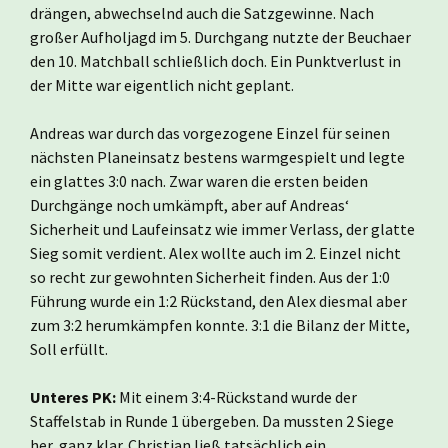
drängen, abwechselnd auch die Satzgewinne. Nach
großer Aufholjagd im 5. Durchgang nutzte der Beuchaer
den 10. Matchball schließlich doch. Ein Punktverlust in
der Mitte war eigentlich nicht geplant.
Andreas war durch das vorgezogene Einzel für seinen
nächsten Planeinsatz bestens warmgespielt und legte
ein glattes 3:0 nach. Zwar waren die ersten beiden
Durchgänge noch umkämpft, aber auf Andreas‘
Sicherheit und Laufeinsatz wie immer Verlass, der glatte
Sieg somit verdient. Alex wollte auch im 2. Einzel nicht
so recht zur gewohnten Sicherheit finden. Aus der 1:0
Führung wurde ein 1:2 Rückstand, den Alex diesmal aber
zum 3:2 herumkämpfen konnte. 3:1 die Bilanz der Mitte,
Soll erfüllt.
Unteres PK:
Mit einem 3:4-Rückstand wurde der
Staffelstab in Runde 1 übergeben. Da mussten 2 Siege
her, ganz klar. Christian ließ tatsächlich ein