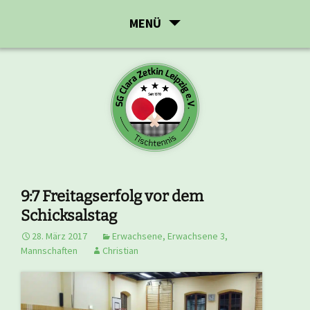
Zum
MENÜ
Inhalt
springen
9:7 Freitagserfolg vor dem
Schicksalstag
28. März 2017
Erwachsene
,
Erwachsene 3
,
Mannschaften
Christian