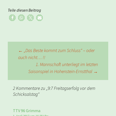
Teile diesen Beitrag
Beitragsnavigation
←
„Das Beste kommt zum Schluss“ – oder
auch nicht… !!
1. Mannschaft unterliegt im letzten
Saisonspiel in Hohenstein-Ernstthal
→
2 Kommentare zu „
9:7 Freitagserfolg vor dem
Schicksalstag
“
TTV 96 Grimma