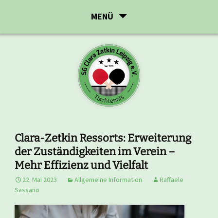
Zum
MENÜ
Inhalt
springen
Clara-Zetkin Ressorts: Erweiterung
der Zuständigkeiten im Verein –
Mehr Effizienz und Vielfalt
22. Mai 2023
Allgemeine Information
Raffaele
Sassano