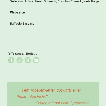
Sebastian Lohse, Heiko Schenck, Christian Chmelik, Niels Höllger
Webseite
Raffaele Sassano
Teile diesen Beitrag
Beitragsnavigation
←
Dem Tabellenvierten auswärts einen
Punkt „abgeluchst“
Schlag mit auf beim Sparkassen