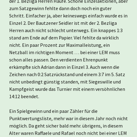
der 1. Bezliga Herren Haufe. Schöne Einzelaktionen, aber
zum Satzgewinn fehlte dann doch noch ein guter
Schritt. Einfacher ja, aber keineswegs einfach wurde es in
Einzel 2. Der Bautzener Seidler ist mit der 2. Bezliga
Herren auch nicht schlecht unterwegs. Ein knappes 1:3
stand am Ende auf dem Papier. Viel fehlte da wirklich
nicht. Ein paar Prozent zur Maximalleistung, ein
Netzball im richtigen Moment … bei einer LEM muss
schon alles passen. Den verdienten Ehrenpunkt
erkämpfte sich Adrian dann in Einzel 3. Auch wenn die
Zeichen nach 0:2 Satzrückstand und einem 3:7 im 5. Satz
nicht unbedingt günstig standen, mit Siegeswille und
Kampfgeist wurde das Turnier mit einem versöhnlichen
14:12 beendet.
Ein Spielgewinn und ein paar Zähler für die
Punktwertungsliste, mehr war in diesem Jahr noch nicht
möglich. Da geht sicher bald mehr. übrigens, in diesem
Alter waren Raffaele und Rafael noch nicht bei einer LEM