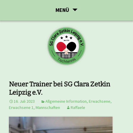
Zum
MENÜ
Inhalt
springen
Neuer Trainer bei SG Clara Zetkin
Leipzig e.V.
16. Juli 2023
Allgemeine Information
,
Erwachsene
,
Erwachsene 1
,
Mannschaften
Raffaele