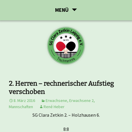
Zum
MENÜ
Inhalt
springen
2. Herren – rechnerischer Aufstieg
verschoben
8. März 2016
Erwachsene
,
Erwachsene 2
,
Mannschaften
René Heber
SG Clara Zetkin 2. – Holzhausen 6.
8:8