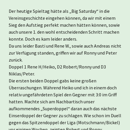
Der heutige Spieltag hätte als „Big Saturday“ in die
Vereinsgeschichte eingehen können, da wir mit einem
Sieg den Aufstieg perfekt machen hätten können, sowie
auch unsere 1. den wohl entscheidenden Schritt machen
konnte. Doch es kam leider anders.
Da uns leider Basti und Rene W., sowie auch Andreas nicht
zur Verfügung standen, griffen wir auf Ronny und Peter
zurück.
Doppel 1 Rene H/Heiko, D2 Robert/Ronny und D3
Niklas/Peter.
Die ersten beiden Doppel gabs keine großen
Überraschungen. Während Heiko und ich in einem doch
relativ ungefährdeten Spiel den Gegner mit 3:0 im Griff
hatten. Machte sich am Nachbartisch unser
aufkommendes „Superdoppel“ daran auch das nächste
Einserdoppel der Gegner zu schlagen. Wie schon im Duell
gegen das Spitzendoppel der Liga (Motschmann/Bickel)
vor einigen Wochen, zeigten Robert und Ronny