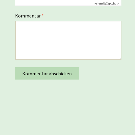
Friendly
Captcha ⇗
Kommentar
*