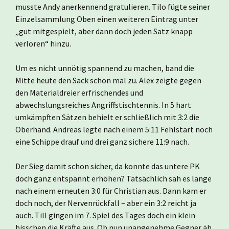
musste Andy anerkennend gratulieren. Tilo fügte seiner
Einzelsammlung Oben einen weiteren Eintrag unter
„gut mitgespielt, aber dann doch jeden Satz knapp
verloren“ hinzu.
Um es nicht unnötig spannend zu machen, band die
Mitte heute den Sack schon mal zu. Alex zeigte gegen
den Materialdreier erfrischendes und
abwechslungsreiches Angriffstischtennis. In 5 hart
umkämpften Sätzen behielt er schließlich mit 3:2 die
Oberhand. Andreas legte nach einem 5:11 Fehlstart noch
eine Schippe drauf und drei ganz sichere 11:9 nach.
Der Sieg damit schon sicher, da konnte das untere PK
doch ganz entspannt erhöhen? Tatsächlich sah es lange
nach einem erneuten 3:0 für Christian aus. Dann kam er
doch noch, der Nervenrückfall – aber ein 3:2 reicht ja
auch. Till gingen im 7. Spiel des Tages doch ein klein
bisschen die Kräfte aus. Ob nun unangenehme Gegner äh