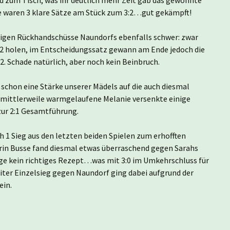
1.
ge waren 3 klare Sätze am Stück zum 3:2…gut gekämpft!
tigen Rückhandschüsse Naundorfs ebenfalls schwer: zwar
2:2 holen, im Entscheidungssatz gewann am Ende jedoch die
. Schade natürlich, aber noch kein Beinbruch.
 schon eine Stärke unserer Mädels auf die auch diesmal
die mittlerweile warmgelaufene Melanie versenkte einige
zur 2:1 Gesamtführung.
h 1 Sieg aus den letzten beiden Spielen zum erhofften
erin Busse fand diesmal etwas überraschend gegen Sarahs
 kein richtiges Rezept…was mit 3:0 im Umkehrschluss für
eiter Einzelsieg gegen Naundorf ging dabei aufgrund der
ein.