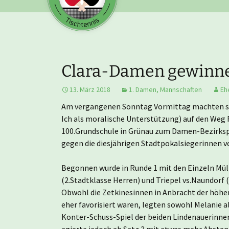
Clara-Damen gewinne
13. März 2018
1. Damen
,
Mannschaften
Eh
Am vergangenen Sonntag Vormittag machten si
Ich als moralische Unterstützung) auf den Weg 
100.Grundschule in Grünau zum Damen-Bezirksp
gegen die diesjährigen Stadtpokalsiegerinnen 
Begonnen wurde in Runde 1 mit den Einzeln Müll
(2.Stadtklasse Herren) und Triepel vs.Naundorf 
Obwohl die Zetkinesinnen in Anbracht der höh
eher favorisiert waren, legten sowohl Melanie 
Konter-Schuss-Spiel der beiden Lindenauerinnen 
agierte jedoch ab Satz 3 mit etwas mehr Abstan