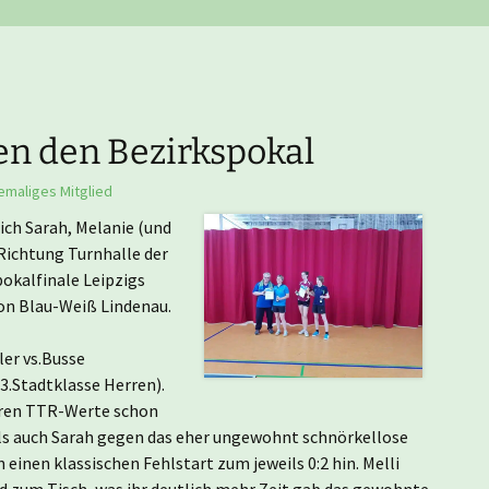
Nachwuchsmannschaften
He
Er
Ju
Tu
Er
Ju
n den Bezirkspokal
Er
emaliges Mitglied
ch Sarah, Melanie (und
Er
Richtung Turnhalle der
okalfinale Leipzigs
Er
von Blau-Weiß Lindenau.
Er
er vs.Busse
(3.Stadtklasse Herren).
eren TTR-Werte schon
Er
als auch Sarah gegen das eher ungewohnt schnörkellose
einen klassischen Fehlstart zum jeweils 0:2 hin. Melli
Hi
d zum Tisch, was ihr deutlich mehr Zeit gab das gewohnte