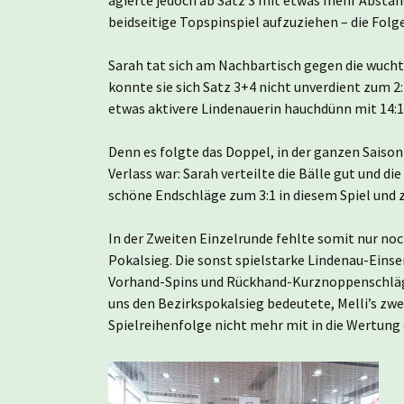
beidseitige Topspinspiel aufzuziehen – die Fol
Sarah tat sich am Nachbartisch gegen die wuch
konnte sie sich Satz 3+4 nicht unverdient zum 
etwas aktivere Lindenauerin hauchdünn mit 14:12
Denn es folgte das Doppel, in der ganzen Saison
Verlass war: Sarah verteilte die Bälle gut und 
schöne Endschläge zum 3:1 in diesem Spiel und 
In der Zweiten Einzelrunde fehlte somit nur noc
Pokalsieg. Die sonst spielstarke Lindenau-Eins
Vorhand-Spins und Rückhand-Kurznoppenschläge
uns den Bezirkspokalsieg bedeutete, Melli’s zw
Spielreihenfolge nicht mehr mit in die Wertung 