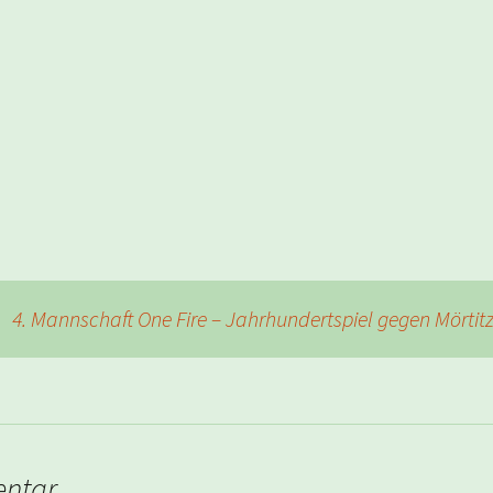
4. Mannschaft One Fire – Jahrhundertspiel gegen Mörtitz
entar