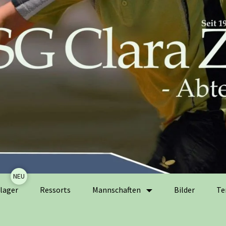
Zum
lager
Ressorts
Mannschaften
Bilder
Te
Inhalt
springen
Herrenmannschaften
Ak
Er