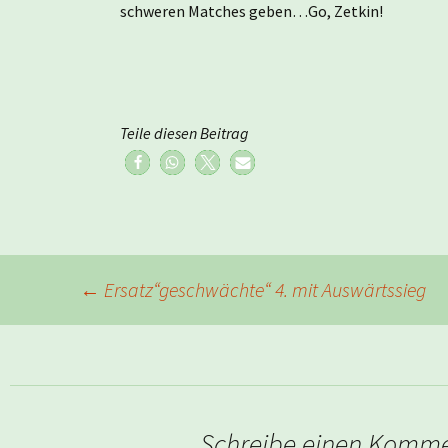
schweren Matches geben…Go, Zetkin!
Teile diesen Beitrag
Beitragsnavigation
←
Ersatz“geschwächte“ 4. mit Auswärtssieg
Schreibe einen Komm