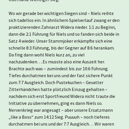
Wo wir gerade bei wichtigen Siegen sind – Niels reihte
sich tadellos ein. In ähnlichem Spielverlauf zwang er den
praktizierenden Zahnarzt Widera nieder. 1:1 zu Beginn,
dann die 2:1 Führung für Niels und so fanden sich beide in
Satz 4 wieder. Unser Stammjoker erkämpfte sich eine
schnelle 8:3 Führung, bis der Gegner auf 8:6 herankam.
Da fing dann wohl Niels kurz an, zu viel
nachzudenken….Es musste also eine Auszeit her.
Brachte auch was – zumindest bis zur 10:6 Führung.
Tiefes durchatmen bei uns und der fast sichere Punkt
zum 7:7 Ausgleich. Doch Pustekuchen – Gevatter
Zitterhändchen hatte plötzlich Einzug gehalten –
nachdem sich erst Sportfreund Widera nicht traute die
Initiative zu übernehmen, ging es dann Niels so.
Nervenkrieg war angesagt – aber unsere Ersatzmann
„like a Boss“ zum 14:12 Sieg. Puuuuh – noch tieferes
durchatmen bei uns und der 7:7 Ausgleich… Wir waren