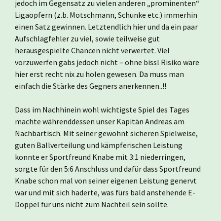
jedoch im Gegensatz zu vielen anderen „prominenten“
Ligaopfern (z.b. Motschmann, Schunke etc.) immerhin
einen Satz gewinnen. Letztendlich hier und da ein paar
Aufschlagfehler zu viel, sowie teilweise gut
herausgespielte Chancen nicht verwertet. Viel
vorzuwerfen gabs jedoch nicht – ohne bissl Risiko wäre
hier erst recht nix zu holen gewesen. Da muss man
einfach die Stärke des Gegners anerkennen..!!
Dass im Nachhinein wohl wichtigste Spiel des Tages
machte währenddessen unser Kapitän Andreas am
Nachbartisch. Mit seiner gewohnt sicheren Spielweise,
guten Ballverteilung und kämpferischen Leistung
konnte er Sportfreund Knabe mit 3:1 niederringen,
sorgte für den 5:6 Anschluss und dafür dass Sportfreund
Knabe schon mal von seiner eigenen Leistung genervt
war und mit sich haderte, was fürs bald anstehende E-
Doppel für uns nicht zum Nachteil sein sollte.