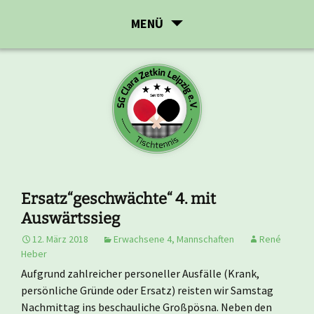
Zum
MENÜ
Inhalt
springen
Ersatz“geschwächte“ 4. mit
Auswärtssieg
12. März 2018
Erwachsene 4
,
Mannschaften
René
Heber
Aufgrund zahlreicher personeller Ausfälle (Krank,
persönliche Gründe oder Ersatz) reisten wir Samstag
Nachmittag ins beschauliche Großpösna. Neben den