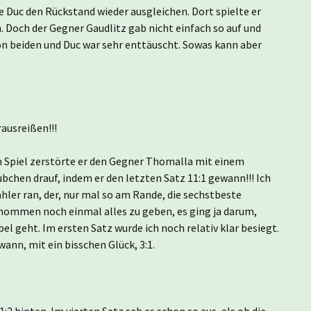
e Duc den Rückstand wieder ausgleichen. Dort spielte er
. Doch der Gegner Gaudlitz gab nicht einfach so auf und
von beiden und Duc war sehr enttäuscht. Sowas kann aber
ausreißen!!!
en Spiel zerstörte er den Gegner Thomalla mit einem
bchen drauf, indem er den letzten Satz 11:1 gewann!!! Ich
ler ran, der, nur mal so am Rande, die sechstbeste
genommen noch einmal alles zu geben, es ging ja darum,
l geht. Im ersten Satz wurde ich noch relativ klar besiegt.
ann, mit ein bisschen Glück, 3:1.
:2 hinten. Im vierten Satz sah es schon so aus, als ob die