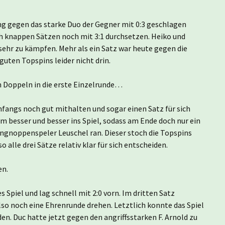
1.
ng gegen das starke Duo der Gegner mit 0:3 geschlagen
h knappen Sätzen noch mit 3:1 durchsetzen. Heiko und
ehr zu kämpfen. Mehr als ein Satz war heute gegen die
ten Topspins leider nicht drin.
 Doppeln in die erste Einzelrunde…
fangs noch gut mithalten und sogar einen Satz für sich
 besser und besser ins Spiel, sodass am Ende doch nur ein
angnoppenspeler Leuschel ran. Dieser stoch die Topspins
le drei Sätze relativ klar für sich entscheiden.
en.
s Spiel und lag schnell mit 2:0 vorn. Im dritten Satz
also noch eine Ehrenrunde drehen. Letztlich konnte das Spiel
n. Duc hatte jetzt gegen den angriffsstarken F. Arnold zu