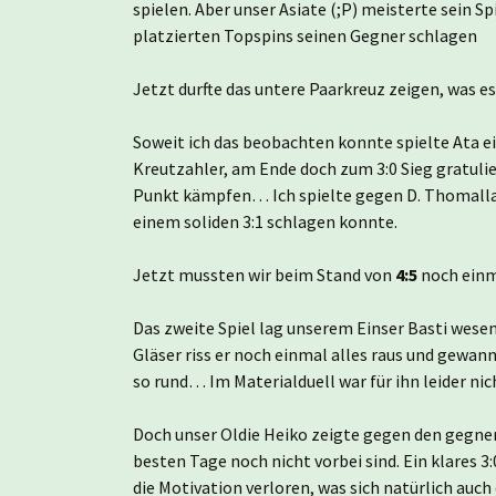
spielen. Aber unser Asiate (;P) meisterte sein S
platzierten Topspins seinen Gegner schlagen
Jetzt durfte das untere Paarkreuz zeigen, was es
Soweit ich das beobachten konnte spielte Ata ei
Kreutzahler, am Ende doch zum 3:0 Sieg gratuli
Punkt kämpfen… Ich spielte gegen D. Thomalla, 
einem soliden 3:1 schlagen konnte.
Jetzt mussten wir beim Stand von
4:5
noch einm
Das zweite Spiel lag unserem Einser Basti wesen
Gläser riss er noch einmal alles raus und gewann 
so rund… Im Materialduell war für ihn leider nich
Doch unser Oldie Heiko zeigte gegen den gegneri
besten Tage noch nicht vorbei sind. Ein klares 3:
die Motivation verloren, was sich natürlich auch