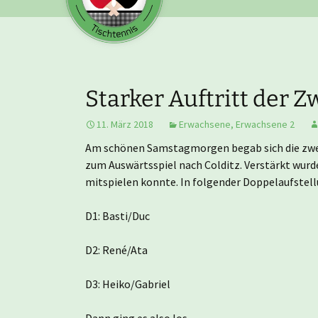
Starker Auftritt der Z
11. März 2018
Erwachsene
,
Erwachsene 2
Am schönen Samstagmorgen begab sich die zweite
zum Auswärtsspiel nach Colditz. Verstärkt wurd
mitspielen konnte.
In folgender Doppelaufstell
D1: Basti/Duc
D2: René/Ata
D3: Heiko/Gabriel
Dann ging es also los…