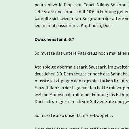
paar sinnvolle Tipps von Coach Niklas. So konnt
sehr stark und konnte mit 10:6 in Führung gehen
kämpfte sich wieder ran. So gewann der ältere 
jedem mal passieren… Kopf hoch, Duc!
Zwischenstand: 6:7
So musste das untere Paarkreuz noch mal alles r
Ata spielte abermals stark. Saustark. Im zweit
deutlichen 3:0. Dem setzte er noch das Sahnehäu
musste jetzt gegen den topspinstarken Kreutzah
Einzelbilanz in der Liga hat. Ich hatte mir vor
welche Mannschaft mit einer Führung ins E-Doppe
Doch ich steigerte mich von Satz zu Satz und gew
So musste also unser D1 ins E-Doppel…
Nach drei Sätzen lagen Duc und Basti schon mit 1