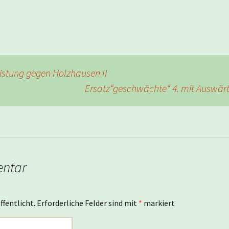
istung gegen Holzhausen II
Ersatz“geschwächte“ 4. mit Auswär
entar
ffentlicht.
Erforderliche Felder sind mit
*
markiert