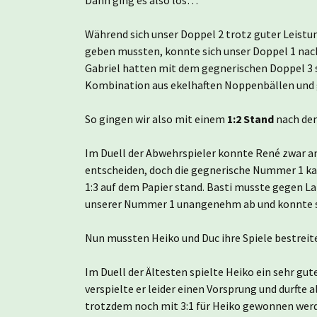
Während sich unser Doppel 2 trotz guter Leistu
geben mussten, konnte sich unser Doppel 1 nac
Gabriel hatten mit dem gegnerischen Doppel 3 s
Kombination aus ekelhaften Noppenbällen und gu
So gingen wir also mit einem
1:2 Stand
nach den
Im Duell der Abwehrspieler konnte René zwar an
entscheiden, doch die gegnerische Nummer 1 kam
1:3 auf dem Papier stand. Basti musste gegen L
unserer Nummer 1 unangenehm ab und konnte so al
Nun mussten Heiko und Duc ihre Spiele bestreit
Im Duell der Ältesten spielte Heiko ein sehr gute
verspielte er leider einen Vorsprung und durfte 
trotzdem noch mit 3:1 für Heiko gewonnen werde