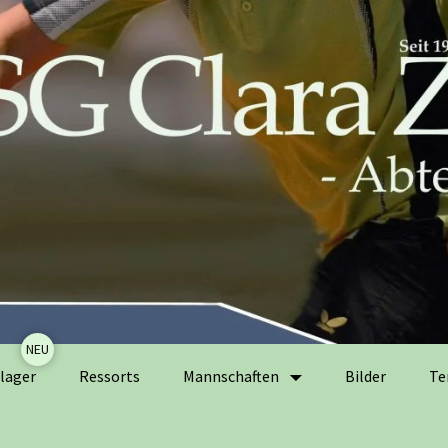
Zum
lager
Ressorts
Mannschaften
Bilder
Te
Inhalt
springen
Herrenmannschaften
Ak
Er