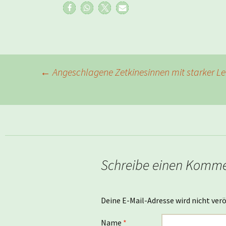
Beitragsnavigation
←
Angeschlagene Zetkinesinnen mit starker Le
Schreibe einen Komm
Deine E-Mail-Adresse wird nicht verö
Name
*