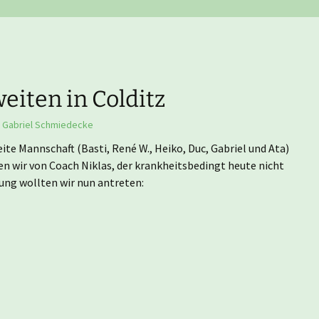
Nachwuchsmannschaften
He
Er
Ju
Tu
Er
Ju
weiten in Colditz
Er
Gabriel Schmiedecke
 Mannschaft (Basti, René W., Heiko, Duc, Gabriel und Ata)
Er
en wir von Coach Niklas, der krankheitsbedingt heute nicht
ung wollten wir nun antreten:
Er
Er
Er
Hi