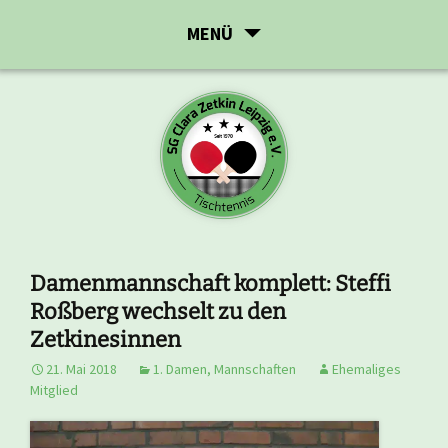
Zum
MENÜ
Inhalt
springen
Damenmannschaft komplett: Steffi
Roßberg wechselt zu den
Zetkinesinnen
21. Mai 2018
1. Damen
,
Mannschaften
Ehemaliges
Mitglied