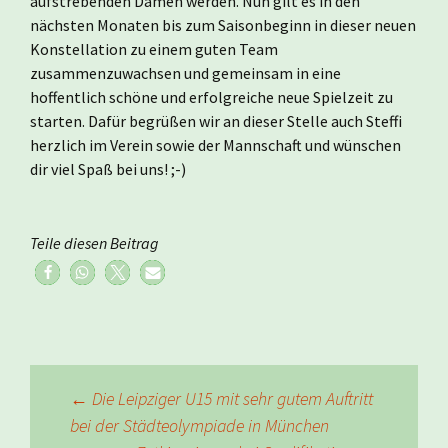
aufstrebenden Damen werden. Nun gilt es in den
nächsten Monaten bis zum Saisonbeginn in dieser neuen
Konstellation zu einem guten Team
zusammenzuwachsen und gemeinsam in eine
hoffentlich schöne und erfolgreiche neue Spielzeit zu
starten. Dafür begrüßen wir an dieser Stelle auch Steffi
herzlich im Verein sowie der Mannschaft und wünschen
dir viel Spaß bei uns! ;-)
Teile diesen Beitrag
Beitragsnavigation
←
Die Leipziger U15 mit sehr gutem Auftritt
bei der Städteolympiade in München