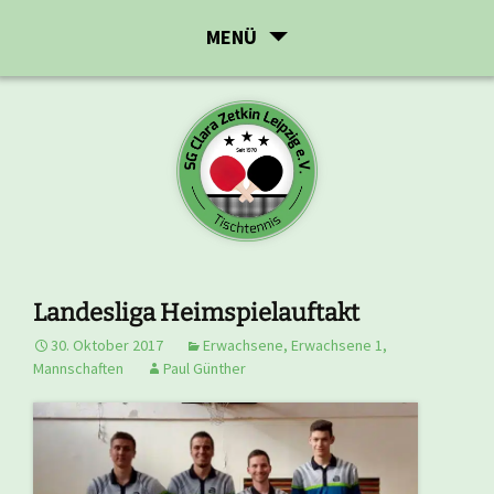
Zum
MENÜ
Inhalt
springen
Landesliga Heimspielauftakt
30. Oktober 2017
Erwachsene
,
Erwachsene 1
,
Mannschaften
Paul Günther