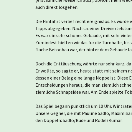
auch direkt losgehen.
Die Hinfahrt verlief recht ereignislos. Es wurd
Tipps abgegeben. Nach ca. einer Dreiviertelstund
Es war ein sehr schönes Gebäude, mit sehr viele
Zumindest hielten wir das für die Turnhalle, bis
flache Betonbau war, der hinter dem Gebäude la
Doch die Enttäuschung währte nur sehr kurz, da 
Er wollte, so sagte er, heute statt mit seinem 
dessen einer Belag eine lange Noppe ist. Diese E
Entscheidungen heraus, die man ziemlich schnell
ziemliche Schnapsidee war. Am Ende spielte To
Das Spiel begann pünktlich um 10 Uhr. Wir trat
Unsere Gegner, die mit Pauline Sadlo, Maximilia
den Doppeln: Sadlo/Bude und Rödel/Kumar.