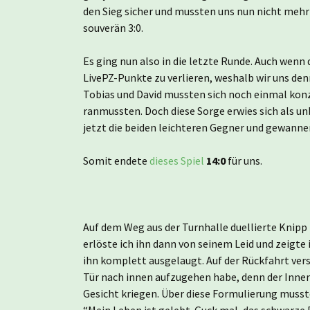
den Sieg sicher und mussten uns nun nicht mehr
souverän 3:0.
Es ging nun also in die letzte Runde. Auch wenn
LivePZ-Punkte zu verlieren, weshalb wir uns den
Tobias und David mussten sich noch einmal konzen
ranmussten. Doch diese Sorge erwies sich als un
jetzt die beiden leichteren Gegner und gewannen
Somit endete
dieses Spiel
14:0
für uns.
Auf dem Weg aus der Turnhalle duellierte Knipp 
erlöste ich ihn dann von seinem Leid und zeigte
ihn komplett ausgelaugt. Auf der Rückfahrt vers
Tür nach innen aufzugehen habe, denn der Innere
Gesicht kriegen. Über diese Formulierung musst
“Mein Leben ist gelebt. Guck mal, das schwarze D