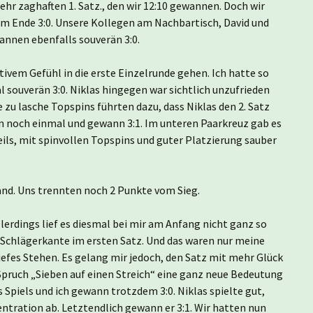
ehr zaghaften 1. Satz., den wir 12:10 gewannen. Doch wir
m Ende 3:0. Unsere Kollegen am Nachbartisch, David und
nnen ebenfalls souverän 3:0.
ivem Gefühl in die erste Einzelrunde gehen. Ich hatte so
souverän 3:0. Niklas hingegen war sichtlich unzufrieden
zu lasche Topspins führten dazu, dass Niklas den 2. Satz
in noch einmal und gewann 3:1. Im unteren Paarkreuz gab es
ils, mit spinvollen Topspins und guter Platzierung sauber
nd. Uns trennten noch 2 Punkte vom Sieg.
lerdings lief es diesmal bei mir am Anfang nicht ganz so
die Schlägerkante im ersten Satz. Und das waren nur meine
tiefes Stehen. Es gelang mir jedoch, den Satz mit mehr Glück
Spruch „Sieben auf einen Streich“ eine ganz neue Bedeutung
 Spiels und ich gewann trotzdem 3:0. Niklas spielte gut,
tration ab. Letztendlich gewann er 3:1. Wir hatten nun