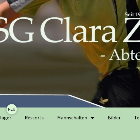
Zum
lager
Ressorts
Mannschaften
Bilder
Te
Inhalt
springen
Herrenmannschaften
Ak
Er