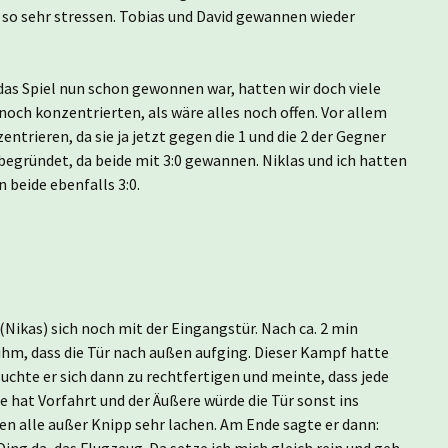
 so sehr stressen. Tobias und David gewannen wieder
 das Spiel nun schon gewonnen war, hatten wir doch viele
noch konzentrierten, als wäre alles noch offen. Vor allem
trieren, da sie ja jetzt gegen die 1 und die 2 der Gegner
begründet, da beide mit 3:0 gewannen. Niklas und ich hatten
 beide ebenfalls 3:0.
(Nikas) sich noch mit der Eingangstür. Nach ca. 2 min
 ihm, dass die Tür nach außen aufging. Dieser Kampf hatte
uchte er sich dann zu rechtfertigen und meinte, dass jede
 hat Vorfahrt und der Äußere würde die Tür sonst ins
en alle außer Knipp sehr lachen. Am Ende sagte er dann:
ing da, das Flugzeug. Da setze ich mich gleich rein und geh