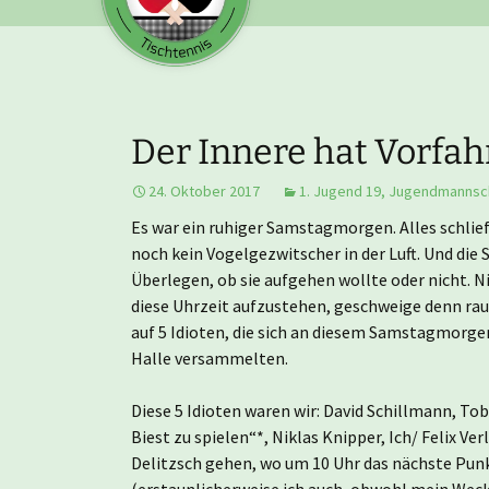
Der Innere hat Vorfahr
24. Oktober 2017
1. Jugend 19
,
Jugendmannsc
Es war ein ruhiger Samstagmorgen. Alles schlief 
noch kein Vogelgezwitscher in der Luft. Und di
Überlegen, ob sie aufgehen wollte oder nicht. 
diese Uhrzeit aufzustehen, geschweige denn ra
auf 5 Idioten, die sich an diesem Samstagmorgen
Halle versammelten.
Diese 5 Idioten waren wir: David Schillmann, To
Biest zu spielen“*, Niklas Knipper, Ich/ Felix Ve
Delitzsch gehen, wo um 10 Uhr das nächste Punkt
(erstaunlicherweise ich auch, obwohl mein Wecke