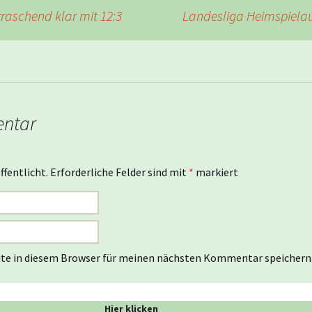
raschend klar mit 12:3
Landesliga Heimspiela
entar
ffentlicht.
Erforderliche Felder sind mit
*
markiert
te in diesem Browser für meinen nächsten Kommentar speichern
Hier klicken