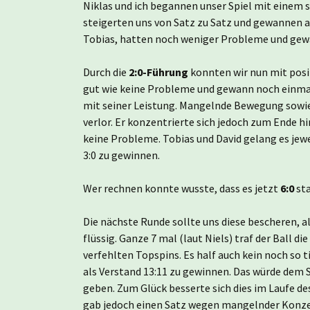
Niklas und ich begannen unser Spiel mit einem s
steigerten uns von Satz zu Satz und gewannen a
Tobias, hatten noch weniger Probleme und gewa
Durch die
2:0-Führung
konnten wir nun mit posit
gut wie keine Probleme und gewann noch einmal 
mit seiner Leistung. Mangelnde Bewegung sowie 
verlor. Er konzentrierte sich jedoch zum Ende h
keine Probleme. Tobias und David gelang es jewe
3:0 zu gewinnen.
Wer rechnen konnte wusste, dass es jetzt
6:0
sta
Die nächste Runde sollte uns diese bescheren, al
flüssig. Ganze 7 mal (laut Niels) traf der Ball 
verfehlten Topspins. Es half auch kein noch so 
als Verstand 13:11 zu gewinnen. Das würde dem 
geben. Zum Glück besserte sich dies im Laufe des
gab jedoch einen Satz wegen mangelnder Konzen