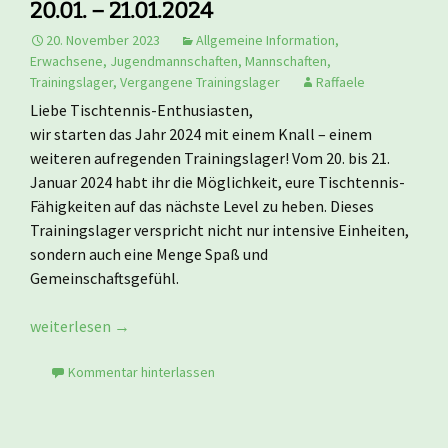
20.01. – 21.01.2024
20. November 2023
Allgemeine Information
,
Erwachsene
,
Jugendmannschaften
,
Mannschaften
,
Trainingslager
,
Vergangene Trainingslager
Raffaele
Liebe Tischtennis-Enthusiasten,
wir starten das Jahr 2024 mit einem Knall – einem
weiteren aufregenden Trainingslager! Vom 20. bis 21.
Januar 2024 habt ihr die Möglichkeit, eure Tischtennis-
Fähigkeiten auf das nächste Level zu heben. Dieses
Trainingslager verspricht nicht nur intensive Einheiten,
sondern auch eine Menge Spaß und
Gemeinschaftsgefühl.
Tischtennis-Trainingslager Leipzig 20.01. – 21.01.2024
weiterlesen
→
Kommentar hinterlassen