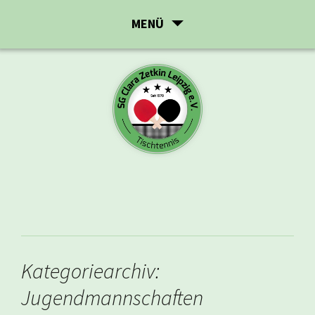
Zum
MENÜ
Inhalt
springen
Kategoriearchiv:
Jugendmannschaften