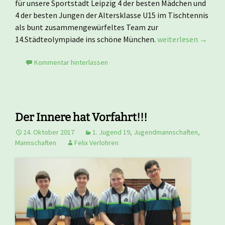
für unsere Sportstadt Leipzig 4 der besten Mädchen und
4 der besten Jungen der Altersklasse U15 im Tischtennis
als bunt zusammengewürfeltes Team zur
Die Leipziger U15 m
14.Städteolympiade ins schöne München.
weiterlesen
→
Kommentar hinterlassen
Der Innere hat Vorfahrt!!!
24. Oktober 2017
1. Jugend 19
,
Jugendmannschaften
,
Mannschaften
Felix Verlohren