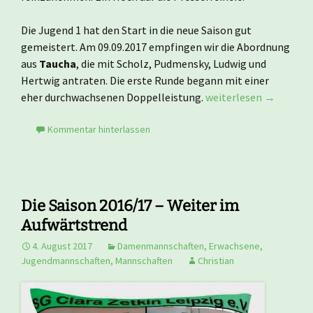
Die Jugend 1 hat den Start in die neue Saison gut
gemeistert. Am 09.09.2017 empfingen wir die Abordnung
aus
Taucha
, die mit Scholz, Pudmensky, Ludwig und
Hertwig antraten. Die erste Runde begann mit einer
Geglückter Saisonauft
eher durchwachsenen Doppelleistung.
weiterlesen
→
Kommentar hinterlassen
Die Saison 2016/17 – Weiter im
Aufwärtstrend
4. August 2017
Damenmannschaften
,
Erwachsene
,
Jugendmannschaften
,
Mannschaften
Christian