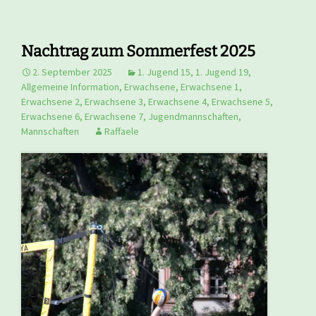
Nachtrag zum Sommerfest 2025
2. September 2025
1. Jugend 15
,
1. Jugend 19
,
Allgemeine Information
,
Erwachsene
,
Erwachsene 1
,
Erwachsene 2
,
Erwachsene 3
,
Erwachsene 4
,
Erwachsene 5
,
Erwachsene 6
,
Erwachsene 7
,
Jugendmannschaften
,
Mannschaften
Raffaele