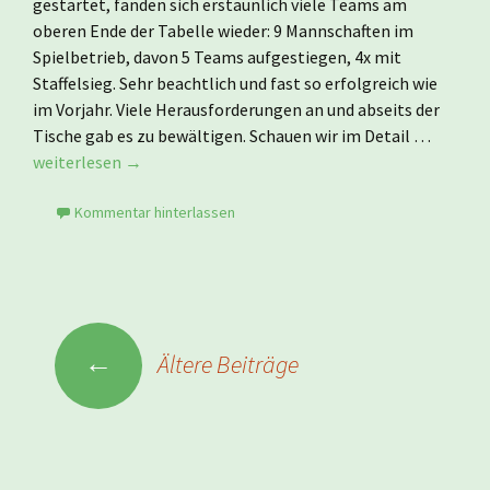
gestartet, fanden sich erstaunlich viele Teams am
oberen Ende der Tabelle wieder: 9 Mannschaften im
Spielbetrieb, davon 5 Teams aufgestiegen, 4x mit
Staffelsieg. Sehr beachtlich und fast so erfolgreich wie
im Vorjahr. Viele Herausforderungen an und abseits der
Tische gab es zu bewältigen. Schauen wir im Detail …
Die Saison 2016/17 – Weiter im Aufwärtstrend
weiterlesen
→
Kommentar hinterlassen
Beitragsnavigation
←
Ältere Beiträge