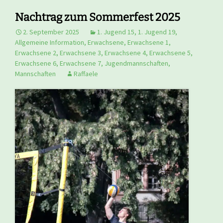
Nachtrag zum Sommerfest 2025
2. September 2025
1. Jugend 15
,
1. Jugend 19
,
Allgemeine Information
,
Erwachsene
,
Erwachsene 1
,
Erwachsene 2
,
Erwachsene 3
,
Erwachsene 4
,
Erwachsene 5
,
Erwachsene 6
,
Erwachsene 7
,
Jugendmannschaften
,
Mannschaften
Raffaele