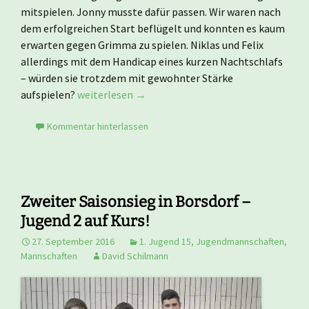
mitspielen. Jonny musste dafür passen. Wir waren nach
dem erfolgreichen Start beflügelt und konnten es kaum
erwarten gegen Grimma zu spielen. Niklas und Felix
allerdings mit dem Handicap eines kurzen Nachtschlafs
– würden sie trotzdem mit gewohnter Stärke
1. Heimsieg für die Jugend 2!
aufspielen?
weiterlesen
→
Kommentar hinterlassen
Zweiter Saisonsieg in Borsdorf –
Jugend 2 auf Kurs!
27. September 2016
1. Jugend 15
,
Jugendmannschaften
,
Mannschaften
David Schilmann