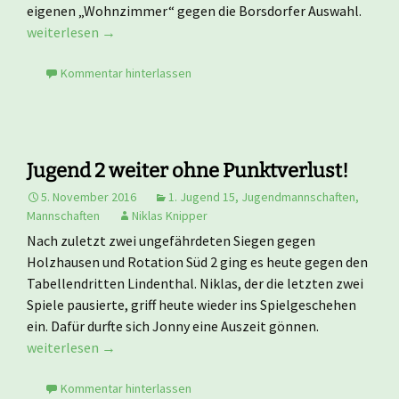
eigenen „Wohnzimmer“ gegen die Borsdorfer Auswahl.
Starker Jahresbeginn der 2. Jugend
weiterlesen
→
Kommentar hinterlassen
Jugend 2 weiter ohne Punktverlust!
5. November 2016
1. Jugend 15
,
Jugendmannschaften
,
Mannschaften
Niklas Knipper
Nach zuletzt zwei ungefährdeten Siegen gegen
Holzhausen und Rotation Süd 2 ging es heute gegen den
Tabellendritten Lindenthal. Niklas, der die letzten zwei
Spiele pausierte, griff heute wieder ins Spielgeschehen
ein. Dafür durfte sich Jonny eine Auszeit gönnen.
Jugend 2 weiter ohne Punktverlust!
weiterlesen
→
Kommentar hinterlassen