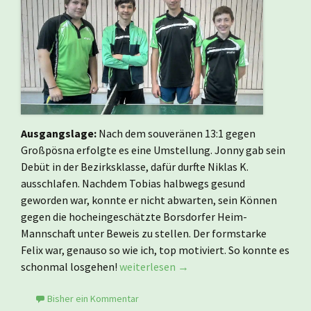
Ausgangslage:
Nach dem souveränen 13:1 gegen
Großpösna erfolgte es eine Umstellung. Jonny gab sein
Debüt in der Bezirksklasse, dafür durfte Niklas K.
ausschlafen. Nachdem Tobias halbwegs gesund
geworden war, konnte er nicht abwarten, sein Können
gegen die hocheingeschätzte Borsdorfer Heim-
Mannschaft unter Beweis zu stellen. Der formstarke
Felix war, genauso so wie ich, top motiviert. So konnte es
Zweiter Saisonsieg in Borsdorf – Jugend 
schonmal losgehen!
weiterlesen
→
Bisher ein Kommentar