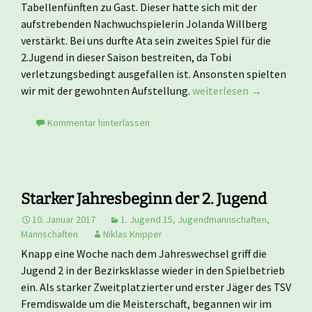
Tabellenfünften zu Gast. Dieser hatte sich mit der
aufstrebenden Nachwuchspielerin Jolanda Willberg
verstärkt. Bei uns durfte Ata sein zweites Spiel für die
2.Jugend in dieser Saison bestreiten, da Tobi
verletzungsbedingt ausgefallen ist. Ansonsten spielten
11:3-Heimsieg gegen Rot
wir mit der gewohnten Aufstellung.
weiterlesen
→
Kommentar hinterlassen
Starker Jahresbeginn der 2. Jugend
10. Januar 2017
1. Jugend 15
,
Jugendmannschaften
,
Mannschaften
Niklas Knipper
Knapp eine Woche nach dem Jahreswechsel griff die
Jugend 2 in der Bezirksklasse wieder in den Spielbetrieb
ein. Als starker Zweitplatzierter und erster Jäger des TSV
Fremdiswalde um die Meisterschaft, begannen wir im