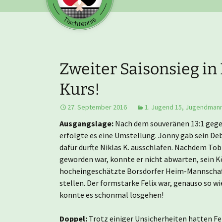
Zweiter Saisonsieg in 
Kurs!
27. September 2016
1. Jugend 15
,
Jugendmann
Ausgangslage:
Nach dem souveränen 13:1 geg
erfolgte es eine Umstellung. Jonny gab sein Deb
dafür durfte Niklas K. ausschlafen. Nachdem To
geworden war, konnte er nicht abwarten, sein 
hocheingeschätzte Borsdorfer Heim-Mannschaft
stellen. Der formstarke Felix war, genauso so wie
konnte es schonmal losgehen!
Doppel:
Trotz einiger Unsicherheiten hatten Fe