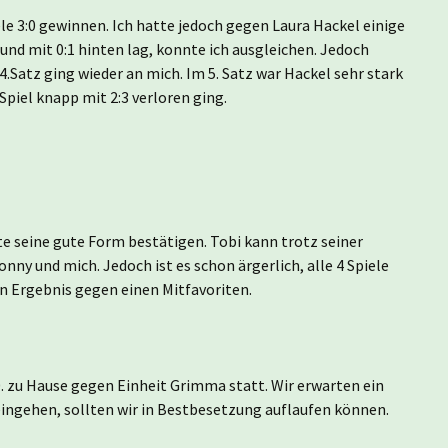
ele 3:0 gewinnen. Ich hatte jedoch gegen Laura Hackel einige
nd mit 0:1 hinten lag, konnte ich ausgleichen. Jedoch
r 4.Satz ging wieder an mich. Im 5. Satz war Hackel sehr stark
Spiel knapp mit 2:3 verloren ging.
nte seine gute Form bestätigen. Tobi kann trotz seiner
Jonny und mich. Jedoch ist es schon ärgerlich, alle 4 Spiele
en Ergebnis gegen einen Mitfavoriten.
. zu Hause gegen Einheit Grimma statt. Wir erwarten ein
 reingehen, sollten wir in Bestbesetzung auflaufen können.