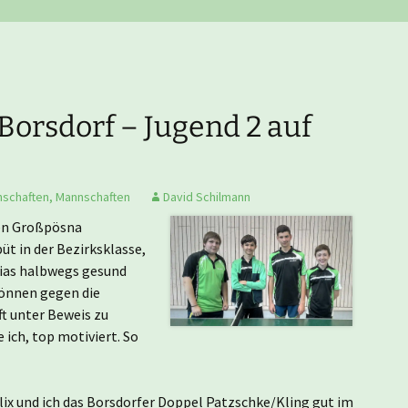
Nachwuchsmannschaften
He
Er
Ju
Tu
Er
Ju
Borsdorf – Jugend 2 auf
Er
Er
schaften
,
Mannschaften
David Schilmann
en Großpösna
Er
üt in der Bezirksklasse,
bias halbwegs gesund
Können gegen die
Er
 unter Beweis zu
 ich, top motiviert. So
Er
Hi
lix und ich das Borsdorfer Doppel Patzschke/Kling gut im