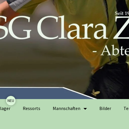
Zum
lager
Ressorts
Mannschaften
Bilder
Te
Inhalt
springen
Herrenmannschaften
Ak
Er