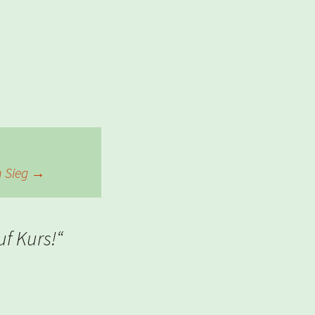
m Sieg
→
uf Kurs!
“