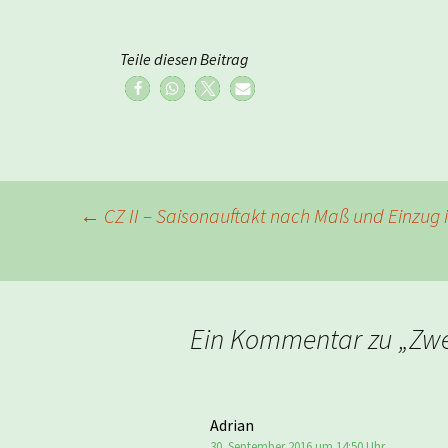
Teile diesen Beitrag
Beitragsnavigation
←
CZ II – Saisonauftakt nach Maß und Einzug 
Ein Kommentar zu „
Zwe
Adrian
30. September 2016 um 14:50 Uhr