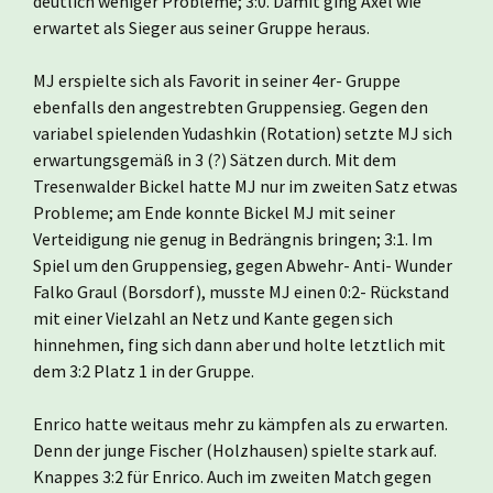
deutlich weniger Probleme; 3:0. Damit ging Axel wie
erwartet als Sieger aus seiner Gruppe heraus.
MJ erspielte sich als Favorit in seiner 4er- Gruppe
ebenfalls den angestrebten Gruppensieg. Gegen den
variabel spielenden Yudashkin (Rotation) setzte MJ sich
erwartungsgemäß in 3 (?) Sätzen durch. Mit dem
Tresenwalder Bickel hatte MJ nur im zweiten Satz etwas
Probleme; am Ende konnte Bickel MJ mit seiner
Verteidigung nie genug in Bedrängnis bringen; 3:1. Im
Spiel um den Gruppensieg, gegen Abwehr- Anti- Wunder
Falko Graul (Borsdorf), musste MJ einen 0:2- Rückstand
mit einer Vielzahl an Netz und Kante gegen sich
hinnehmen, fing sich dann aber und holte letztlich mit
dem 3:2 Platz 1 in der Gruppe.
Enrico hatte weitaus mehr zu kämpfen als zu erwarten.
Denn der junge Fischer (Holzhausen) spielte stark auf.
Knappes 3:2 für Enrico. Auch im zweiten Match gegen