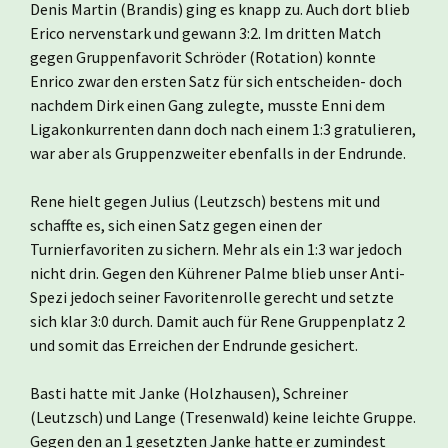
Denis Martin (Brandis) ging es knapp zu. Auch dort blieb
Erico nervenstark und gewann 3:2. Im dritten Match
gegen Gruppenfavorit Schröder (Rotation) konnte
Enrico zwar den ersten Satz für sich entscheiden- doch
nachdem Dirk einen Gang zulegte, musste Enni dem
Ligakonkurrenten dann doch nach einem 1:3 gratulieren,
war aber als Gruppenzweiter ebenfalls in der Endrunde.
Rene hielt gegen Julius (Leutzsch) bestens mit und
schaffte es, sich einen Satz gegen einen der
Turnierfavoriten zu sichern. Mehr als ein 1:3 war jedoch
nicht drin. Gegen den Kührener Palme blieb unser Anti-
Spezi jedoch seiner Favoritenrolle gerecht und setzte
sich klar 3:0 durch. Damit auch für Rene Gruppenplatz 2
und somit das Erreichen der Endrunde gesichert.
Basti hatte mit Janke (Holzhausen), Schreiner
(Leutzsch) und Lange (Tresenwald) keine leichte Gruppe.
Gegen den an 1 gesetzten Janke hatte er zumindest