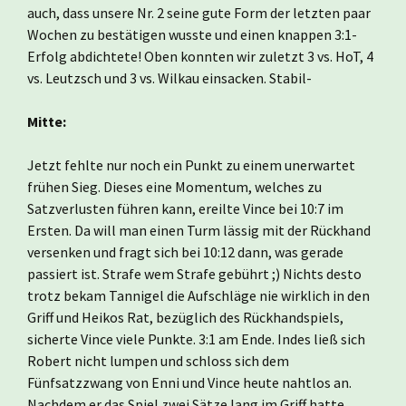
auch, dass unsere Nr. 2 seine gute Form der letzten paar
Wochen zu bestätigen wusste und einen knappen 3:1-
Erfolg abdichtete! Oben konnten wir zuletzt 3 vs. HoT, 4
vs. Leutzsch und 3 vs. Wilkau einsacken. Stabil-
Mitte:
Jetzt fehlte nur noch ein Punkt zu einem unerwartet
frühen Sieg. Dieses eine Momentum, welches zu
Satzverlusten führen kann, ereilte Vince bei 10:7 im
Ersten. Da will man einen Turm lässig mit der Rückhand
versenken und fragt sich bei 10:12 dann, was gerade
passiert ist. Strafe wem Strafe gebührt ;) Nichts desto
trotz bekam Tannigel die Aufschläge nie wirklich in den
Griff und Heikos Rat, bezüglich des Rückhandspiels,
sicherte Vince viele Punkte. 3:1 am Ende. Indes ließ sich
Robert nicht lumpen und schloss sich dem
Fünfsatzzwang von Enni und Vince heute nahtlos an.
Nachdem er das Spiel zwei Sätze lang im Griff hatte,