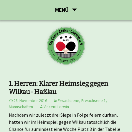
Zum
MENÜ
Inhalt
springen
1. Herren: Klarer Heimsieg gegen
Wilkau- Haßlau
28. November 2016
Erwachsene
,
Erwachsene 1
,
Mannschaften
Vincent Lorwin
Nachdem wir zuletzt drei Siege in Folge feiern durften,
hatten wir im Heimspiel gegen Wilkau tatsächlich die
Chance für zumindest eine Woche Platz 3 in der Tabelle