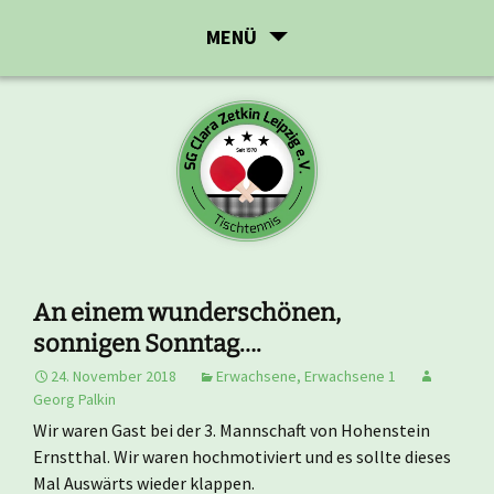
Zum
MENÜ
Inhalt
springen
An einem wunderschönen,
sonnigen Sonntag….
24. November 2018
Erwachsene
,
Erwachsene 1
Georg Palkin
Wir waren Gast bei der 3. Mannschaft von Hohenstein
Ernstthal. Wir waren hochmotiviert und es sollte dieses
Mal Auswärts wieder klappen.