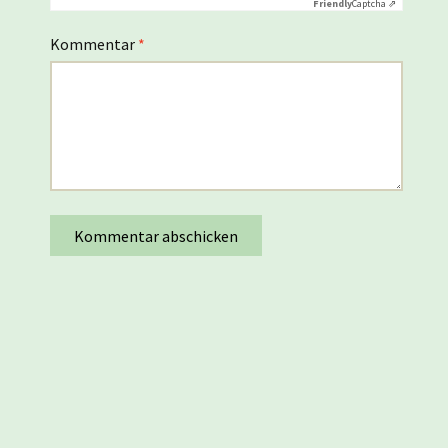
Friendly
Captcha ⇗
Kommentar
*