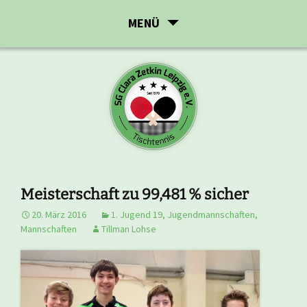
Zum
MENÜ
Inhalt
springen
Meisterschaft zu 99,481 % sicher
20. März 2016
1. Jugend 19
,
Jugendmannschaften
,
Mannschaften
Tillman Lohse