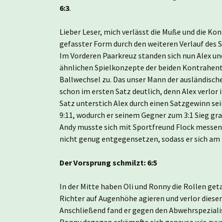
6:3
.
Lieber Leser, mich verlässt die Muße und die Ko
gefasster Form durch den weiteren Verlauf des 
Im Vorderen Paarkreuz standen sich nun Alex u
ähnlichen Spielkonzepte der beiden Kontrahent
Ballwechsel zu. Das unser Mann der ausländisch
schon im ersten Satz deutlich, denn Alex verlor
Satz unterstich Alex durch einen Satzgewinn se
9:11, wodurch er seinem Gegner zum 3:1 Sieg gr
Andy musste sich mit Sportfreund Flock messen.
nicht genug entgegensetzen, sodass er sich am
Der Vorsprung schmilzt: 6:5
In der Mitte haben Oli und Ronny die Rollen get
Richter auf Augenhöhe agieren und verlor diese
Anschließend fand er gegen den Abwehrspezialist
Ronny dagegen erkämpfte sich genauso wie zuvor