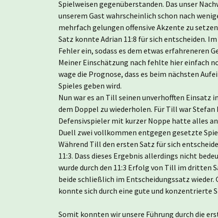
Spielweisen gegenüberstanden. Das unser Nach
unserem Gast wahrscheinlich schon nach wenigen
mehrfach gelungen offensive Akzente zu setzen 
Satz konnte Adrian 11:8 für sich entscheiden. Im 
Fehler ein, sodass es dem etwas erfahreneren Ge
Meiner Einschätzung nach fehlte hier einfach no
wage die Prognose, dass es beim nächsten Aufe
Spieles geben wird.
Nun war es an Till seinen unverhofften Einsatz i
dem Doppel zu wiederholen. Für Till war Stefan
Defensivspieler mit kurzer Noppe hatte alles and
Duell zwei vollkommen entgegen gesetzte Spie
Während Till den ersten Satz für sich entscheid
11:3. Dass dieses Ergebnis allerdings nicht bedeu
wurde durch den 11:3 Erfolg von Till im dritten 
beide schließlich im Entscheidungssatz wieder. G
konnte sich durch eine gute und konzentrierte S
Somit konnten wir unsere Führung durch die ers