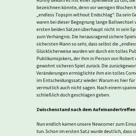
bezeichnen könnte, denn vor wenigen Wochen ha
„endless Topspin without Endschlag“. Da sein G
waren bei dieser Begegnung lange Ballwechsel 
ersten beiden Sätzen überhaupt nicht in sein S
zum Verhängnis. Die herausragend sichere Spiel
sichersten Mann so sehr, dass selbst die „endles
Glücklicherweise wurden wir durch ein tolles P
Publikumsjokers, der ihm in Person von Robert e
gewohnt sicheren Spiel zurück. Die zurückgewon
Veränderungen ermöglichte ihm ein tolles Come
im Entscheidungssatz wieder. Warum es hier für 
vermutlich auch nicht sagen. Nach einem spann
schließlich doch geschlagen geben.
Zwischenstand nach dem Aufeinandertreffen d
Nun endlich kamen unsere Newcomer zum Einsat
tun. Schon im ersten Satz wurde deutlich, dass 