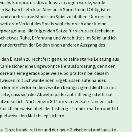
wuchs kompromisslos offensiv erzogen wurde, wurde
 Ballwechseln klar. Aber auch Sportfreund Ohlig ist es
und durch starke Blocks im Spiel zu bleiben. Den ersten
weiteren Verlauf des Spiels schlichen sich aber kleine
gner gelang, die folgenden Sätze für sich zu entscheiden.
ch etwas Ruhe, Erfahrung und Variabilität im Spiel und ich
inandertreffen der Beiden einen anderen Ausgang des
n den Einzeln zu rechtfertigen und seine starke Leistung aus
 Kahle sicher eine ungewohnte Herausforderung, denn der
ere als eine gerade Spielweise. So prallten bei diesem
lweisen mit Schwankenden Ergebnissen aufeinander.
en konnte verlor er den zweiten beängstigend deutlich mit
tete, dass sich der Abwehrspieler auf Till eingestellt hat
Satz deutlich. Nach einem 8:11 im vierten Satz fanden sich
lücklicherweise blieb der bisherige Trend erhalten und Till
pielweise den Matchsieg sichern.
te Einzelrunde retten und der neue Zwischenstand lautete