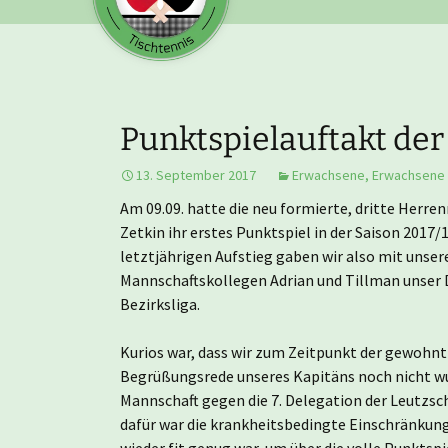
Punktspielauftakt der
13. September 2017
Erwachsene
,
Erwachsene
Am 09.09. hatte die neu formierte, dritte Herre
Zetkin ihr erstes Punktspiel in der Saison 2017
letztjährigen Aufstieg gaben wir also mit unse
Mannschaftskollegen Adrian und Tillman unser D
Bezirksliga.
Kurios war, dass wir zum Zeitpunkt der gewohnt
Begrüßungsrede unseres Kapitäns noch nicht wu
Mannschaft gegen die 7. Delegation der Leutzsch
dafür war die krankheitsbedingte Einschränkung
wieder fit genug war, um über die volle Punktsp