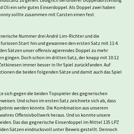
1.
und Oli ein sehr gutes Einserdoppel. Als Doppel zwei haben
 Ronny sollte zusammen mit Carsten einen fest
egnerische Nummer drei André Lim-Richter und die
uriosen Start hin und gewannen den ersten Satz mit 11:4.
den Sätzen unser offensiv agierendes Doppel zu mehr
n gingen. Doch schon im dritten Satz, der knapp mit 10:12
 Zetkinesen immer besser in Ihr Spiel zurückfanden. Auf
ktionen die beiden folgenden Sätze und damit auch das Spiel
e sich gegen die beiden Topspieler des gegnerischen
weisen. Und schon im ersten Satz zeichnete sich ab, dass
rgebnis werden könnte. Die Kombination aus unserem
 wahres Offensivbollwerk heraus. Und so konnte unsere
heiden. Das das gegnerische Einserdoppel im Mittel 135 LPZ
iden Sätzen eindrucksvoll unter Beweis gestellt. Dennoch