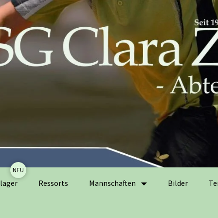
Zum
lager
Ressorts
Mannschaften
Bilder
Te
Inhalt
springen
Herrenmannschaften
Ak
Er