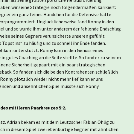
ben wir seine Strategie noch folgendermaßen karikiert:
egner ein ganz feines Händchen für die Defensive hatte
vorprogrammiert. Unglücklicherweise fand Ronny in den
piel und so wurde ihm unter anderem der fehlende Endschlag
weise seines Gegners verunsicherte unseren gefühlt
s Topstins“ zu häufig und zu schnell ihr Ende fanden.
ublikum unterstützt. Ronny kam in den Genuss eines
in gutes Coaching an die Seite stellte. So fand er zu seinem
nene Sicherheit gepaart mit ein paar strategischen
back. So fanden sich die beiden Kontrahenten schließlich
Ronny plötzlich wieder nicht mehr lief kann er uns
enden und ansehnlichen Spiel musste sich Ronny
es mittleren Paarkreuzes 5:2.
z. Adrian bekam es mit dem Leutzscher Fabian Ohlig zu
sich in diesem Spiel zwei ebenbürtige Gegner mit ähnlichen