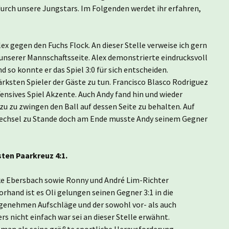
urch unsere Jungstars. Im Folgenden werdet ihr erfahren,
ex gegen den Fuchs Flock. An dieser Stelle verweise ich gern
 unserer Mannschaftsseite. Alex demonstrierte eindrucksvoll
 so konnte er das Spiel 3:0 für sich entscheiden.
ksten Spieler der Gäste zu tun. Francisco Blasco Rodriguez
ensives Spiel Akzente. Auch Andy fand hin und wieder
 zu zwingen den Ball auf dessen Seite zu behalten. Auf
echsel zu Stande doch am Ende musste Andy seinem Gegner
en Paarkreuz 4:1.
ike Ebersbach sowie Ronny und André Lim-Richter
hand ist es Oli gelungen seinen Gegner 3:1 in die
ngenehmen Aufschläge und der sowohl vor- als auch
s nicht einfach war sei an dieser Stelle erwähnt.
e man als seine größte sportliche Herausforderung