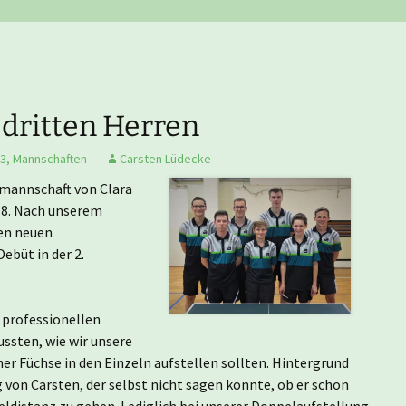
Nachwuchsmannschaften
He
Er
Ju
Tu
Er
Ju
 dritten Herren
Er
 3
,
Mannschaften
Carsten Lüdecke
nmannschaft von Clara
Er
/18. Nach unserem
ren neuen
Er
ebüt in der 2.
Er
 professionellen
ssten, wie wir unsere
Er
er Füchse in den Einzeln aufstellen sollten. Hintergrund
 von Carsten, der selbst nicht sagen konnte, ob er schon
Hi
ieldistanz zu gehen. Lediglich bei unserer Doppelaufstellung