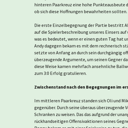
hinteren Paarkreuz eine hohe Punkteausbeute d
ob sich diese Hoffnungen bewahrheiten sollten.
Die erste Einzelbegegnung der Partie bestritt Al
auf die Spielerbeschreibung unseres Einsers auf
was es bedeutet, wenn er einen guten Tag hat und
Andy dagegen bekam es mit dem rechnerisch stär
setzte von Anfang an durch sein durchgängig off
überzeugende Argumente, um seinen Gegner dazu
diese Weise kamen mehrfach ansehnliche Ballw
zum 3:0 Erfolg gratulieren.
Zwischenstand nach den Begegnungen im erst
Im mittleren Paarkreuz standen sich Oli und M
gegenüber. Durch seine überaus überzeugende Vor
Schranken zu weisen. Das das aufgrund der una
rückhandseitigen Offensivaktionen seines Gegner
Ronny bekam es mit einer Spielweise zu tun, di