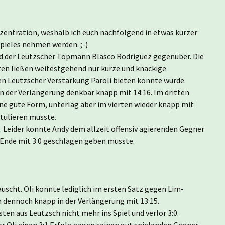
nzentration, weshalb ich euch nachfolgend in etwas kürzer
Spieles nehmen werden. ;-)
nd der Leutzscher Topmann Blasco Rodriguez gegenüber. Die
en ließen weitestgehend nur kurze und knackige
en Leutzscher Verstärkung Paroli bieten konnte wurde
 in der Verlängerung denkbar knapp mit 14:16. Im dritten
ine gute Form, unterlag aber im vierten wieder knapp mit
atulieren musste.
 Leider konnte Andy dem allzeit offensiv agierenden Gegner
 Ende mit 3:0 geschlagen geben musste.
auscht. Oli konnte lediglich im ersten Satz gegen Lim-
n dennoch knapp in der Verlängerung mit 13:15.
en aus Leutzsch nicht mehr ins Spiel und verlor 3:0.
 Oli einen 3:1 Erfolg gegen seinen gut spielenden Gegner