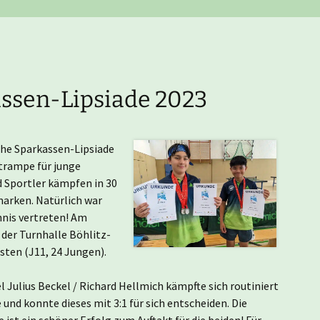
Nachwuchsmannschaften
He
Er
Ju
Tu
Er
Ju
assen-Lipsiade 2023
Er
che Sparkassen-Lipsiade
Er
rtrampe für junge
d Sportler kämpfen in 30
Er
arken. Natürlich war
ennis vertreten! Am
Er
 der Turnhalle Böhlitz-
sten (J11, 24 Jungen).
Er
 Julius Beckel / Richard Hellmich kämpfte sich routiniert
e und konnte dieses mit 3:1 für sich entscheiden. Die
Hi
 ist ein schöner Erfolg zum Auftakt für die beiden! Für