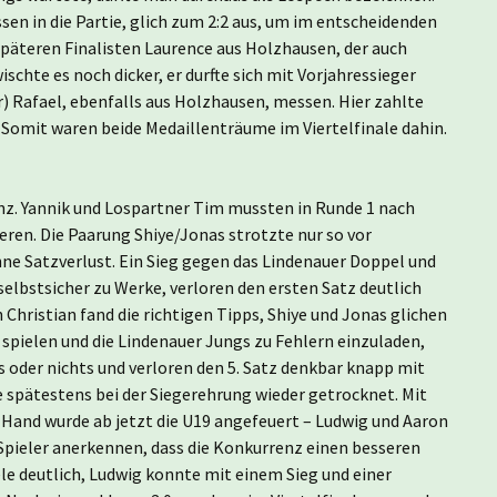
sen in die Partie, glich zum 2:2 aus, um im entscheidenden
 späteren Finalisten Laurence aus Holzhausen, der auch
schte es noch dicker, er durfte sich mit Vorjahressieger
) Rafael, ebenfalls aus Holzhausen, messen. Hier zahlte
. Somit waren beide Medaillenträume im Viertelfinale dahin.
nz. Yannik und Lospartner Tim mussten in Runde 1 nach
ren. Die Paarung Shiye/Jonas strotzte nur so vor
hne Satzverlust. Ein Sieg gegen das Lindenauer Doppel und
selbstsicher zu Werke, verloren den ersten Satz deutlich
h Christian fand die richtigen Tipps, Shiye und Jonas glichen
u spielen und die Lindenauer Jungs zu Fehlern einzuladen,
es oder nichts und verloren den 5. Satz denkbar knapp mit
se spätestens bei der Siegerehrung wieder getrocknet. Mit
Hand wurde ab jetzt die U19 angefeuert – Ludwig und Aaron
 Spieler anerkennen, dass die Konkurrenz einen besseren
le deutlich, Ludwig konnte mit einem Sieg und einer