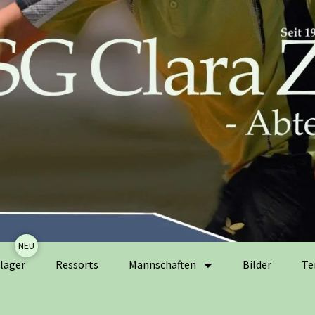
Zum
lager
Ressorts
Mannschaften
Bilder
Te
Inhalt
springen
Herrenmannschaften
Ak
Er