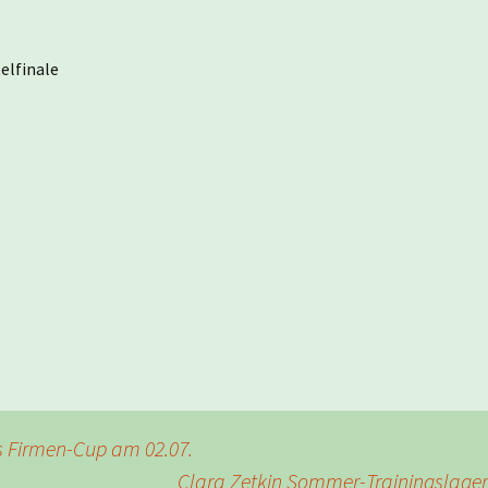
telfinale
s Firmen-Cup am 02.07.
Clara Zetkin Sommer-Trainingslage