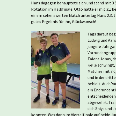
Hans dagegen behauptete sich und stand mit 3 
Rotation im Halbfinale. Otto hatte er mit 3:1 b
einem sehenswerten Match unterlag Hans 2:3, tro
gutes Ergebnis für ihn, Glückwunsch!
Tags darauf beg
Ludwig und Aaro
jüngere Jahrgan
Vorrundengruppe 
Talent Jonas, de
Kelle schwingt, 
Matches mit 3:0
und in der drit
behielt. Auch Ya
ein Endrundenti
entscheidenden 
abgewehrt. Trai
sich Shiye und J
konnten. Was dann im Viertelfinale auf beide J