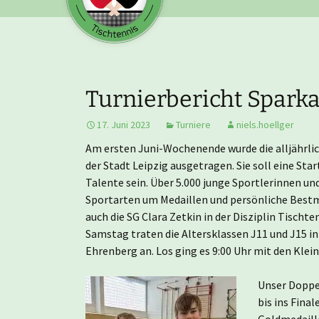
Turnierbericht Spark
17. Juni 2023
Turniere
niels.hoellger
Am ersten Juni-Wochenende wurde die alljährli
der Stadt Leipzig ausgetragen. Sie soll eine Sta
Talente sein. Über 5.000 junge Sportlerinnen un
Sportarten um Medaillen und persönliche Bestm
auch die SG Clara Zetkin in der Disziplin Tischt
Samstag traten die Altersklassen J11 und J15 in
Ehrenberg an. Los ging es 9:00 Uhr mit den Klein
Unser Doppel
bis ins Final
Goldmedaille