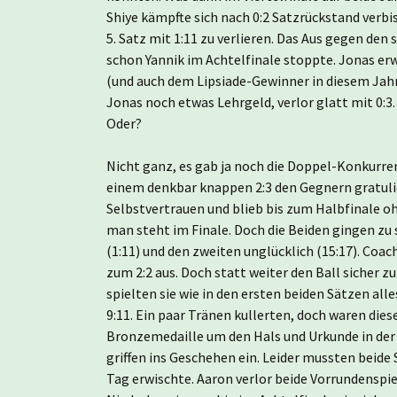
Shiye kämpfte sich nach 0:2 Satzrückstand verbis
5. Satz mit 1:11 zu verlieren. Das Aus gegen den
schon Yannik im Achtelfinale stoppte. Jonas erwi
(und auch dem Lipsiade-Gewinner in diesem Jahr
Jonas noch etwas Lehrgeld, verlor glatt mit 0:3
Oder?
Nicht ganz, es gab ja noch die Doppel-Konkurre
einem denkbar knappen 2:3 den Gegnern gratulie
Selbstvertrauen und blieb bis zum Halbfinale o
man steht im Finale. Doch die Beiden gingen zu 
(1:11) und den zweiten unglücklich (15:17). Coac
zum 2:2 aus. Doch statt weiter den Ball sicher z
spielten sie wie in den ersten beiden Sätzen all
9:11. Ein paar Tränen kullerten, doch waren die
Bronzemedaille um den Hals und Urkunde in der 
griffen ins Geschehen ein. Leider mussten beide
Tag erwischte. Aaron verlor beide Vorrundenspie