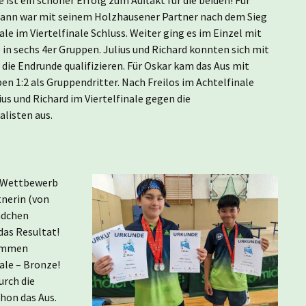
1.
ann war mit seinem Holzhausener Partner nach dem Sieg
ale im Viertelfinale Schluss. Weiter ging es im Einzel mit
 in sechs 4er Gruppen. Julius und Richard konnten sich mit
ür die Endrunde qualifizieren. Für Oskar kam das Aus mit
n 1:2 als Gruppendritter. Nach Freilos im Achtelfinale
ius und Richard im Viertelfinale gegen die
alisten aus.
l-Wettbewerb
tnerin (von
Mädchen
das Resultat!
sammen
ale – Bronze!
urch die
hon das Aus.