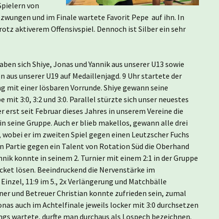
Spielern von
ezwungen und im Finale wartete Favorit Pepe auf ihn. In
tz aktiverem Offensivspiel. Dennoch ist Silber ein sehr
aben sich Shiye, Jonas und Yannik aus unserer U13 sowie
n aus unserer U19 auf Medaillenjagd. 9 Uhr startete der
g mit einer lösbaren Vorrunde. Shiye gewann seine
mit 3:0, 3:2 und 3:0. Parallel stürzte sich unser neuestes
r erst seit Februar dieses Jahres in unserem Vereine die
in seine Gruppe. Auch er blieb makellos, gewann alle drei
, wobei er im zweiten Spiel gegen einen Leutzscher Fuchs
ten Partie gegen ein Talent von Rotation Süd die Oberhand
nnik konnte in seinem 2. Turnier mit einem 2:1 in der Gruppe
cket lösen. Beeindruckend die Nervenstärke im
Einzel, 11:9 im 5., 2x Verlängerung und Matchbälle
ner und Betreuer Christian konnte zufrieden sein, zumal
onas auch im Achtelfinale jeweils locker mit 3:0 durchsetzen
ungs wartete, durfte man durchaus als Lospech bezeichnen.