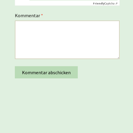
Friendly
Captcha ⇗
Kommentar
*