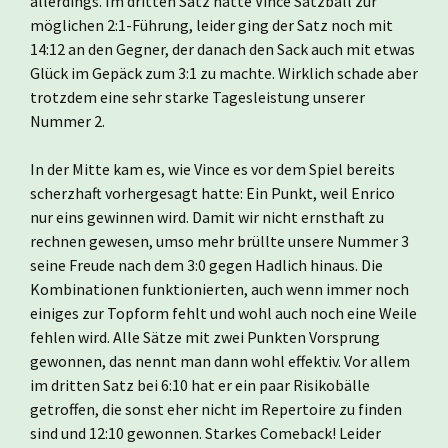
allerdings. Im dritten Satz hatte Vince Satzball zur
möglichen 2:1-Führung, leider ging der Satz noch mit
14:12 an den Gegner, der danach den Sack auch mit etwas
Glück im Gepäck zum 3:1 zu machte. Wirklich schade aber
trotzdem eine sehr starke Tagesleistung unserer
Nummer 2.
In der Mitte kam es, wie Vince es vor dem Spiel bereits
scherzhaft vorhergesagt hatte: Ein Punkt, weil Enrico
nur eins gewinnen wird. Damit wir nicht ernsthaft zu
rechnen gewesen, umso mehr brüllte unsere Nummer 3
seine Freude nach dem 3:0 gegen Hadlich hinaus. Die
Kombinationen funktionierten, auch wenn immer noch
einiges zur Topform fehlt und wohl auch noch eine Weile
fehlen wird. Alle Sätze mit zwei Punkten Vorsprung
gewonnen, das nennt man dann wohl effektiv. Vor allem
im dritten Satz bei 6:10 hat er ein paar Risikobälle
getroffen, die sonst eher nicht im Repertoire zu finden
sind und 12:10 gewonnen. Starkes Comeback! Leider