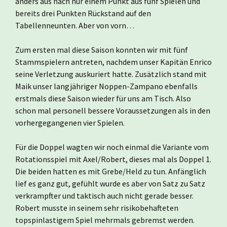
anders aus nach nur einem Punkt aus fünf Spielen und
bereits drei Punkten Rückstand auf den
Tabellenneunten. Aber von vorn…
Zum ersten mal diese Saison konnten wir mit fünf
Stammspielern antreten, nachdem unser Kapitän Enrico
seine Verletzung auskuriert hatte. Zusätzlich stand mit
Maik unser langjähriger Noppen-Zampano ebenfalls
erstmals diese Saison wieder für uns am Tisch. Also
schon mal personell bessere Voraussetzungen als in den
vorhergegangenen vier Spielen.
Für die Doppel wagten wir noch einmal die Variante vom
Rotationsspiel mit Axel/Robert, dieses mal als Doppel 1.
Die beiden hatten es mit Grebe/Held zu tun. Anfänglich
lief es ganz gut, gefühlt wurde es aber von Satz zu Satz
verkrampfter und taktisch auch nicht gerade besser.
Robert musste in seinem sehr risikobehafteten
topspinlastigem Spiel mehrmals gebremst werden.