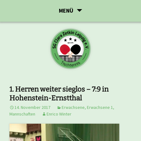
Zum
MENÜ
Inhalt
springen
1. Herren weiter sieglos – 7:9 in
Hohenstein-Ernstthal
14. November 2017
Erwachsene
,
Erwachsene 1
,
Mannschaften
Enrico Winter