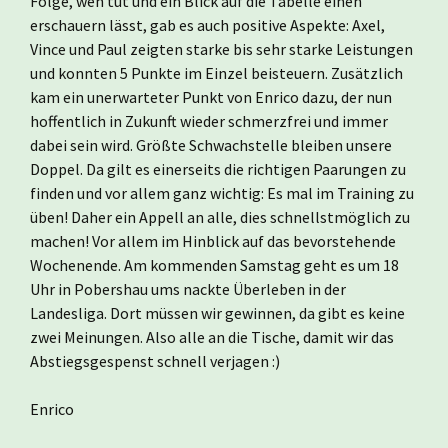
Folge, weh tut und ein Blick auf die Tabelle einen
erschauern lässt, gab es auch positive Aspekte: Axel,
Vince und Paul zeigten starke bis sehr starke Leistungen
und konnten 5 Punkte im Einzel beisteuern. Zusätzlich
kam ein unerwarteter Punkt von Enrico dazu, der nun
hoffentlich in Zukunft wieder schmerzfrei und immer
dabei sein wird. Größte Schwachstelle bleiben unsere
Doppel. Da gilt es einerseits die richtigen Paarungen zu
finden und vor allem ganz wichtig: Es mal im Training zu
üben! Daher ein Appell an alle, dies schnellstmöglich zu
machen! Vor allem im Hinblick auf das bevorstehende
Wochenende. Am kommenden Samstag geht es um 18
Uhr in Pobershau ums nackte Überleben in der
Landesliga. Dort müssen wir gewinnen, da gibt es keine
zwei Meinungen. Also alle an die Tische, damit wir das
Abstiegsgespenst schnell verjagen :)
Enrico