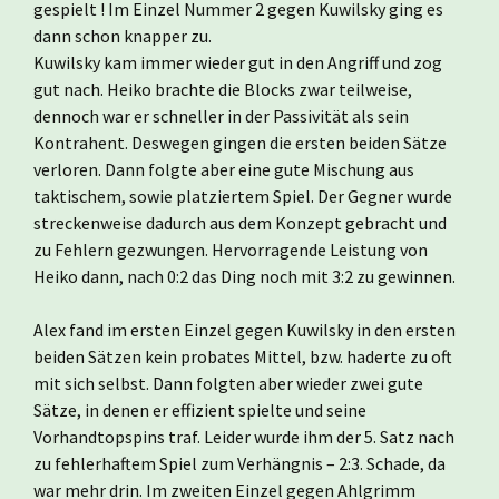
gespielt ! Im Einzel Nummer 2 gegen Kuwilsky ging es
dann schon knapper zu.
Kuwilsky kam immer wieder gut in den Angriff und zog
gut nach. Heiko brachte die Blocks zwar teilweise,
dennoch war er schneller in der Passivität als sein
Kontrahent. Deswegen gingen die ersten beiden Sätze
verloren. Dann folgte aber eine gute Mischung aus
taktischem, sowie platziertem Spiel. Der Gegner wurde
streckenweise dadurch aus dem Konzept gebracht und
zu Fehlern gezwungen. Hervorragende Leistung von
Heiko dann, nach 0:2 das Ding noch mit 3:2 zu gewinnen.
Alex fand im ersten Einzel gegen Kuwilsky in den ersten
beiden Sätzen kein probates Mittel, bzw. haderte zu oft
mit sich selbst. Dann folgten aber wieder zwei gute
Sätze, in denen er effizient spielte und seine
Vorhandtopspins traf. Leider wurde ihm der 5. Satz nach
zu fehlerhaftem Spiel zum Verhängnis – 2:3. Schade, da
war mehr drin. Im zweiten Einzel gegen Ahlgrimm