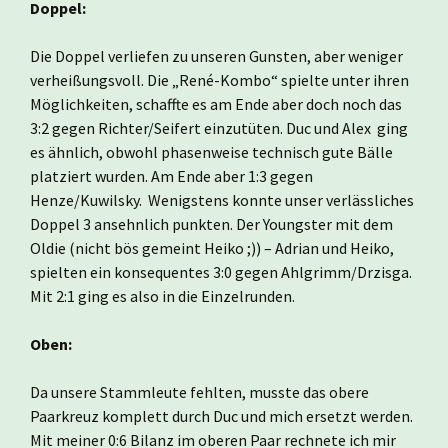
Doppel:
Die Doppel verliefen zu unseren Gunsten, aber weniger
verheißungsvoll. Die „René-Kombo“ spielte unter ihren
Möglichkeiten, schaffte es am Ende aber doch noch das
3:2 gegen Richter/Seifert einzutüten. Duc und Alex ging
es ähnlich, obwohl phasenweise technisch gute Bälle
platziert wurden. Am Ende aber 1:3 gegen
Henze/Kuwilsky. Wenigstens konnte unser verlässliches
Doppel 3 ansehnlich punkten. Der Youngster mit dem
Oldie (nicht bös gemeint Heiko ;)) – Adrian und Heiko,
spielten ein konsequentes 3:0 gegen Ahlgrimm/Drzisga.
Mit 2:1 ging es also in die Einzelrunden.
Oben:
Da unsere Stammleute fehlten, musste das obere
Paarkreuz komplett durch Duc und mich ersetzt werden.
Mit meiner 0:6 Bilanz im oberen Paar rechnete ich mir