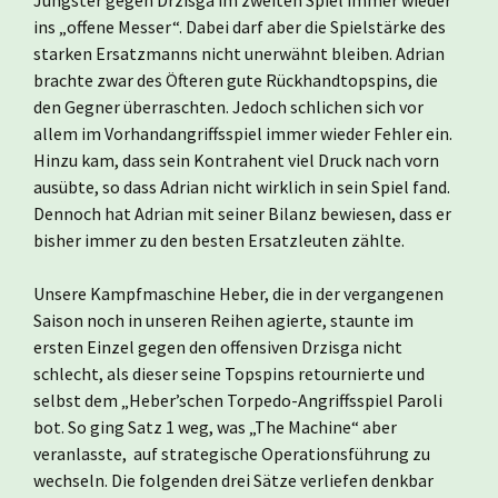
Jüngster gegen Drzisga im zweiten Spiel immer wieder
ins „offene Messer“. Dabei darf aber die Spielstärke des
starken Ersatzmanns nicht unerwähnt bleiben. Adrian
brachte zwar des Öfteren gute Rückhandtopspins, die
den Gegner überraschten. Jedoch schlichen sich vor
allem im Vorhandangriffsspiel immer wieder Fehler ein.
Hinzu kam, dass sein Kontrahent viel Druck nach vorn
ausübte, so dass Adrian nicht wirklich in sein Spiel fand.
Dennoch hat Adrian mit seiner Bilanz bewiesen, dass er
bisher immer zu den besten Ersatzleuten zählte.
Unsere Kampfmaschine Heber, die in der vergangenen
Saison noch in unseren Reihen agierte, staunte im
ersten Einzel gegen den offensiven Drzisga nicht
schlecht, als dieser seine Topspins retournierte und
selbst dem „Heber’schen Torpedo-Angriffsspiel Paroli
bot. So ging Satz 1 weg, was „The Machine“ aber
veranlasste, auf strategische Operationsführung zu
wechseln. Die folgenden drei Sätze verliefen denkbar