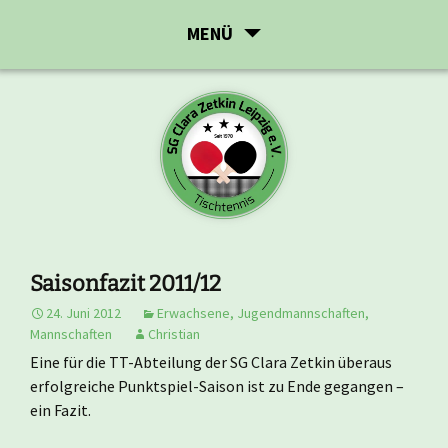
Zum
MENÜ
Inhalt
springen
Saisonfazit 2011/12
24. Juni 2012
Erwachsene
,
Jugendmannschaften
,
Mannschaften
Christian
Eine für die TT-Abteilung der SG Clara Zetkin überaus
erfolgreiche Punktspiel-Saison ist zu Ende gegangen –
ein Fazit.