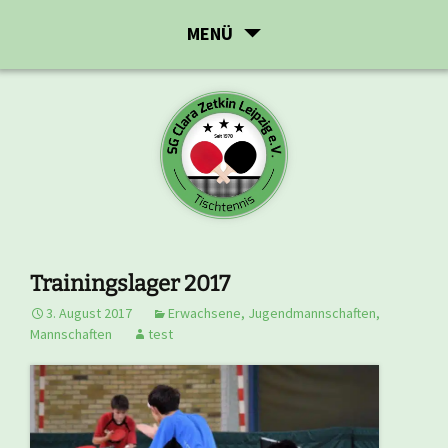
Zum
MENÜ
Inhalt
springen
Trainingslager 2017
3. August 2017
Erwachsene
,
Jugendmannschaften
,
Mannschaften
test