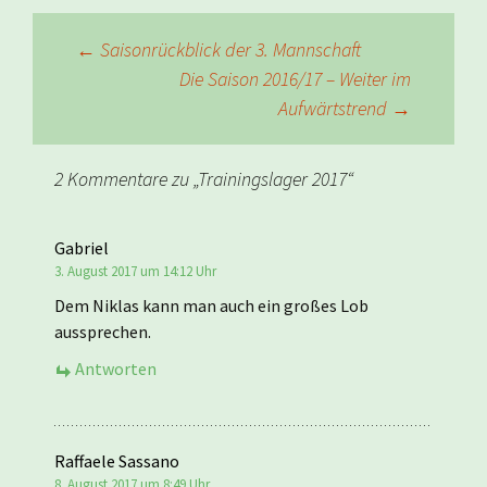
Beitragsnavigation
←
Saisonrückblick der 3. Mannschaft
Die Saison 2016/17 – Weiter im
Aufwärtstrend
→
2 Kommentare zu „
Trainingslager 2017
“
Gabriel
3. August 2017 um 14:12 Uhr
Dem Niklas kann man auch ein großes Lob
aussprechen.
Antworten
Raffaele Sassano
8. August 2017 um 8:49 Uhr