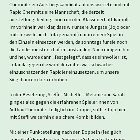
Chemnitz ein Aufstiegskandidat auf uns wartete und mit
Rapid Chemnitz eine Mannschaft, die derzeit
aufstellungsbedingt noch um den Klassenerhalt kämpft.
Im vorhinein war klar, dass wir unsere Jüngste (Jojo oder
mittlerweile auch Jola genannt) nur in einem Spiel in
den Einzeln einsetzen werden, da sonntags für sie noch
die Landesmeisterschaften anstanden. Nach einigem hin
und her, wurde dann „festgelegt“, dass es sinnvoller ist,
Jolanda gegen die wohl derzeit etwas schwächer
einzuschätzenden Rapidler einzusetzen, um unsere
Siegchancen da zu erhöhen.
In der Besetzung, Steffi – Michelle – Melanie und Sarah
ging es also gegen die erfahrenen Spielerinnen von
Aufbau Chemnitz. Lediglich im Doppel, sollte Jojo hier
mit Steffi weiterhin die sichere Kombi bilden.
Mit einer Punkteteilung nach den Doppeln (lediglich
Jojo/Steffi konnten ihre Gegner in Schach halten) ging