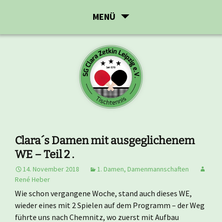
Zum
MENÜ
Inhalt
springen
Clara´s Damen mit ausgeglichenem
WE – Teil 2 .
14. November 2018
1. Damen
,
Damenmannschaften
René Heber
Wie schon vergangene Woche, stand auch dieses WE,
wieder eines mit 2 Spielen auf dem Programm – der Weg
führte uns nach Chemnitz, wo zuerst mit Aufbau