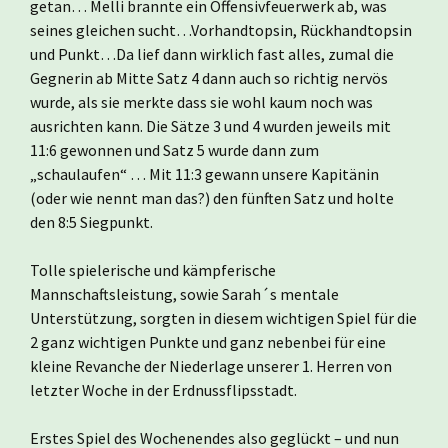
getan… Melli brannte ein Offensivfeuerwerk ab, was
seines gleichen sucht…Vorhandtopsin, Rückhandtopsin
und Punkt…Da lief dann wirklich fast alles, zumal die
Gegnerin ab Mitte Satz 4 dann auch so richtig nervös
wurde, als sie merkte dass sie wohl kaum noch was
ausrichten kann. Die Sätze 3 und 4 wurden jeweils mit
11:6 gewonnen und Satz 5 wurde dann zum
„schaulaufen“ … Mit 11:3 gewann unsere Kapitänin
(oder wie nennt man das?) den fünften Satz und holte
den 8:5 Siegpunkt.
Tolle spielerische und kämpferische
Mannschaftsleistung, sowie Sarah´s mentale
Unterstützung, sorgten in diesem wichtigen Spiel für die
2 ganz wichtigen Punkte und ganz nebenbei für eine
kleine Revanche der Niederlage unserer 1. Herren von
letzter Woche in der Erdnussflipsstadt.
Erstes Spiel des Wochenendes also geglückt – und nun