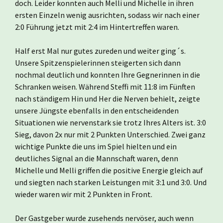
doch. Leider konnten auch Melli und Michelle in ihren
ersten Einzeln wenig ausrichten, sodass wir nach einer
2:0 Führung jetzt mit 2:4 im Hintertreffen waren.
Half erst Mal nur gutes zureden und weiter ging´s.
Unsere Spitzenspielerinnen steigerten sich dann
nochmal deutlich und konnten Ihre Gegnerinnen in die
Schranken weisen. Während Steffi mit 11:8 im Fünften
nach ständigem Hin und Her die Nerven behielt, zeigte
unsere Jüngste ebenfalls in den entscheidenden
Situationen wie nervenstark sie trotz Ihres Alters ist. 3:0
Sieg, davon 2x nur mit 2 Punkten Unterschied. Zwei ganz
wichtige Punkte die uns im Spiel hielten und ein
deutliches Signal an die Mannschaft waren, denn
Michelle und Melli griffen die positive Energie gleich auf
und siegten nach starken Leistungen mit 3:1 und 3:0. Und
wieder waren wir mit 2 Punkten in Front.
Der Gastgeber wurde zusehends nervöser, auch wenn