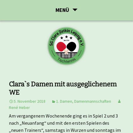
Zum
MENÜ
Inhalt
springen
Clara`s Damen mit ausgeglichenem
WE
5. November 2018
1. Damen
,
Damenmannschaften
René Heber
Am vergangenem Wochenende ging es in Spiel 2 und 3
nach „Neuanfang“ und mit den ersten Spielen des
„neuen Trainers“, samstags in Wurzen und sonntags im