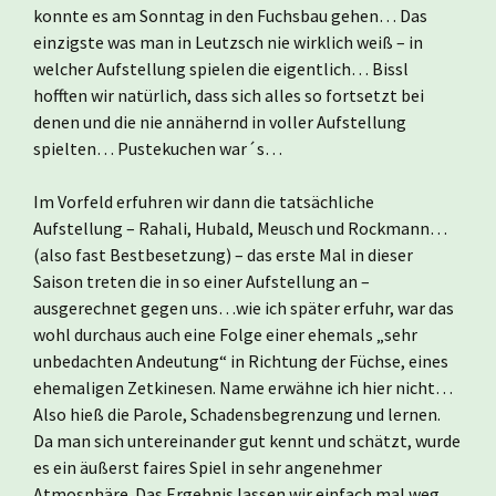
konnte es am Sonntag in den Fuchsbau gehen… Das
einzigste was man in Leutzsch nie wirklich weiß – in
welcher Aufstellung spielen die eigentlich… Bissl
hofften wir natürlich, dass sich alles so fortsetzt bei
denen und die nie annähernd in voller Aufstellung
spielten… Pustekuchen war´s…
Im Vorfeld erfuhren wir dann die tatsächliche
Aufstellung – Rahali, Hubald, Meusch und Rockmann…
(also fast Bestbesetzung) – das erste Mal in dieser
Saison treten die in so einer Aufstellung an –
ausgerechnet gegen uns…wie ich später erfuhr, war das
wohl durchaus auch eine Folge einer ehemals „sehr
unbedachten Andeutung“ in Richtung der Füchse, eines
ehemaligen Zetkinesen. Name erwähne ich hier nicht…
Also hieß die Parole, Schadensbegrenzung und lernen.
Da man sich untereinander gut kennt und schätzt, wurde
es ein äußerst faires Spiel in sehr angenehmer
Atmosphäre. Das Ergebnis lassen wir einfach mal weg…