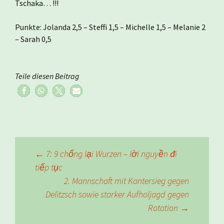
Tschaka… !!!
Punkte: Jolanda 2,5 – Steffi 1,5 – Michelle 1,5 – Melanie 2
– Sarah 0,5
Teile diesen Beitrag
Beitragsnavigation
←
7: 9 chống lại Wurzen – lời nguyền đi
tiếp tục
2. Mannschaft mit Kantersieg gegen
Delitzsch sowie starker Aufholjagd gegen
Rotation
→