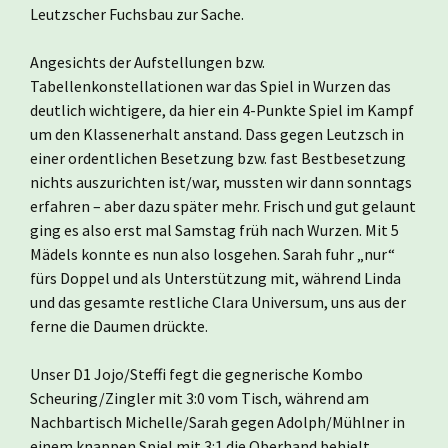
Leutzscher Fuchsbau zur Sache.
Angesichts der Aufstellungen bzw.
Tabellenkonstellationen war das Spiel in Wurzen das
deutlich wichtigere, da hier ein 4-Punkte Spiel im Kampf
um den Klassenerhalt anstand. Dass gegen Leutzsch in
einer ordentlichen Besetzung bzw. fast Bestbesetzung
nichts auszurichten ist/war, mussten wir dann sonntags
erfahren – aber dazu später mehr. Frisch und gut gelaunt
ging es also erst mal Samstag früh nach Wurzen. Mit 5
Mädels konnte es nun also losgehen. Sarah fuhr „nur“
fürs Doppel und als Unterstützung mit, während Linda
und das gesamte restliche Clara Universum, uns aus der
ferne die Daumen drückte.
Unser D1 Jojo/Steffi fegt die gegnerische Kombo
Scheuring/Zingler mit 3:0 vom Tisch, während am
Nachbartisch Michelle/Sarah gegen Adolph/Mühlner in
einem knappen Spiel mit 3:1 die Oberhand behielt.