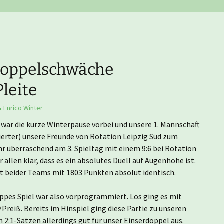
Nachwuchsmannschaften
He
Er
Ju
Tu
Er
Ju
, Doppelschwäche
Er
leite
Er
Enrico Winter
war die kurze Winterpause vorbei und unsere 1. Mannschaft
Er
Vierter) unsere Freunde von Rotation Leipzig Süd zum
hr überraschend am 3. Spieltag mit einem 9:6 bei Rotation
 allen klar, dass es ein absolutes Duell auf Augenhöhe ist.
Er
 beider Teams mit 1803 Punkten absolut identisch.
Er
ppes Spiel war also vorprogrammiert. Los ging es mit
Preiß. Bereits im Hinspiel ging diese Partie zu unseren
Hi
 2:1-Sätzen allerdings gut für unser Einserdoppel aus.