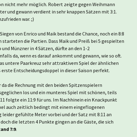
hon nicht mehr möglich. Robert zeigte gegen Weihmann
rter und gewann verdient in sehr knappen Sätzen mit 3:1.
ufrieden war. ;)
 Siegen von Enrico und Maik bestand die Chance, noch ein 8:8
 starteten die Partien. Dass Maik und Preiß bei 5 gespielten
o und Münzner in 4 Sätzen, dürfte an den 1-2
falls da, wenn es darauf ankommt und gewann, wie so oft.
das untere Paarkreuz sehr attraktivem Spiel der ähnlichen
erste Entscheidungsdoppel in dieser Saison perfekt.
r da die Rechnung mit den beiden Spitzenspielern
eglichen los und ein munteres Spiel mit schönen, teils
1 folgte ein 11:9 für uns. Im Nachhinein ein Knackpunkt
Axel auch zeitlich bedingt mit einem eingeflogenen
 leider gefühlte Meter vorbei und der Satz mit 8:11 an
 doch die letzten 4 Punkte gingen an die Gäste, die sich
and 7:9
.