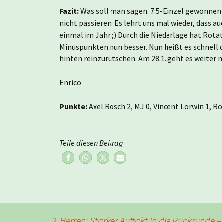
Fazit:
Was soll man sagen. 7:5-Einzel gewonnen u
nicht passieren. Es lehrt uns mal wieder, dass a
einmal im Jahr ;) Durch die Niederlage hat Rota
Minuspunkten nun besser. Nun heißt es schnell 
hinten reinzurutschen. Am 28.1. geht es weiter
Enrico
Punkte:
Axel Rösch 2, MJ 0, Vincent Lorwin 1, Ro
Teile diesen Beitrag
Beitragsnavigation
←
2. Herren: Starker Auftakt in die Rückrunde –