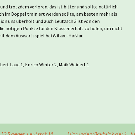
nd trotzdem verloren, das ist bitter und sollte natürlich
uch im Doppel trainiert werden sollte, am besten mehr als
tion uns überholt und auch Leutzsch 3 ist von den
die nötigen Punkte für den Klassenerhalt zu holen, um nicht
 mit dem Auswärtsspiel bei Wilkau-Haßlau.
bert Laue 1, Enrico Winter 2, Maik Weinert 1
 10:5 gegen Leutzsch VI
Hinrundenrückblick der 1. 