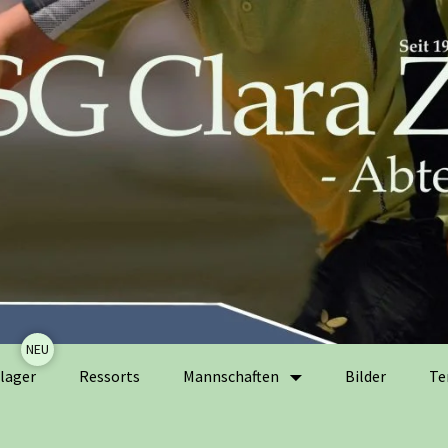
Zum
lager
Ressorts
Mannschaften
Bilder
Te
Inhalt
springen
Herrenmannschaften
Ak
Er