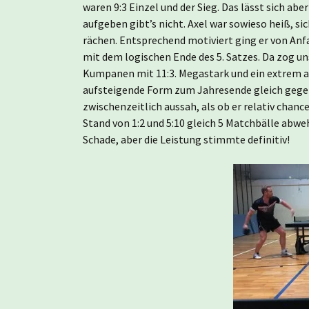
waren 9:3 Einzel und der Sieg. Das lässt sich abe
aufgeben gibt’s nicht. Axel war sowieso heiß, si
rächen. Entsprechend motiviert ging er von Anf
mit dem logischen Ende des 5. Satzes. Da zog un
Kumpanen mit 11:3. Megastark und ein extrem att
aufsteigende Form zum Jahresende gleich gege
zwischenzeitlich aussah, als ob er relativ chan
Stand von 1:2 und 5:10 gleich 5 Matchbälle abwe
Schade, aber die Leistung stimmte definitiv!