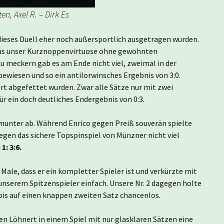
en, Axel R. – Dirk Es
ieses Duell eher noch außersportlich ausgetragen wurden.
 was unser Kurznoppenvirtuose ohne gewohnten
Zu meckern gab es am Ende nicht viel, zweimal in der
ewiesen und so ein antilorwinsches Ergebnis von 3:0.
t abgefettet wurden. Zwar alle Sätze nur mit zwei
ür ein doch deutliches Endergebnis von 0:3.
r munter ab. Während Enrico gegen Preiß souverän spielte
egen das sichere Topspinspiel von Münzner nicht viel
: 3:6.
le, dass er ein kompletter Spieler ist und verkürzte mit
t unserem Spitzenspieler einfach. Unsere Nr. 2 dagegen holte
bis auf einen knappen zweiten Satz chancenlos.
en Löhnert in einem Spiel mit nur glasklaren Sätzen eine