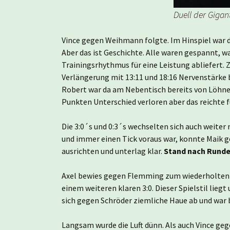
Duell der Gigant
Vince gegen Weihmann folgte. Im Hinspiel war d
Aber das ist Geschichte. Alle waren gespannt,
Trainingsrhythmus für eine Leistung abliefert. 
Verlängerung mit 13:11 und 18:16 Nervenstärke b
Robert war da am Nebentisch bereits von Löhner
Punkten Unterschied verloren aber das reichte f
Die 3:0´s und 0:3´s wechselten sich auch weite
und immer einen Tick voraus war, konnte Maik g
ausrichten und unterlag klar.
Stand nach Runde 1
Axel bewies gegen Flemming zum wiederholten Ma
einem weiteren klaren 3:0. Dieser Spielstil lieg
sich gegen Schröder ziemliche Haue ab und war 
Langsam wurde die Luft dünn. Als auch Vince geg