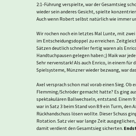
2:1-Führung verspielte, war der Gesamtsieg sc
wieder sein anderes Gesicht, spielte konzentrie
Auch wenn Robert selbst natürlich wie immer unz
Wir rochen noch ein letztes Mal Lunte, mit zwei
im Entscheidungsdoppel zu erreichen. Zeitgleich
Sätzen deutlich schneller fertig waren als Enric
Handtuchpausen gelegen haben ;) Maik war jeden
Sehr nervenstark! Als auch Enrico, in einem für 
Spielsysteme, Münzner wieder bezwang, war das 
Axel versprach schon mal vorab einen Sieg. Ob e
Flemming/Schröder gemacht hatte? Es ging ausg
spektakulären Ballwechseln, entstand. Einem 9:1
war in Satz 3 beim Stand von 8:9 ein Turm, den 
Rückhandschuss lösen wollte. Dieser Schuss ging
Rotation. Satz vier war lange Zeit ausgeglichen,
damit verdient den Gesamtsieg sicherten.
Endst