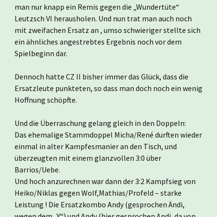
man nur knapp ein Remis gegen die „Wundertüte“
Leutzsch VI herausholen. Und nun trat man auch noch
mit zweifachen Ersatz an , umso schwieriger stellte sich
ein ähnliches angestrebtes Ergebnis noch vor dem
Spielbeginn dar.
Dennoch hatte CZ II bisher immer das Glück, dass die
Ersatzleute punkteten, so dass man doch noch ein wenig
Hoffnung schöpfte.
Und die Überraschung gelang gleich in den Doppeln:
Das ehemalige Stammdoppel Micha/René durften wieder
einmal in alter Kampfesmanier an den Tisch, und
überzeugten mit einem glanzvollen 3:0 über
Barrios/Uebe.
Und hoch anzurechnen war dann der 3:2 Kampfsieg von
Heiko/Niklas gegen Wolf,Mathias/Profeld – starke
Leistung ! Die Ersatzkombo Andy (gesprochen Ändi,
wegen dem „Y“) und Andy (hier gesprochen Andi, da von