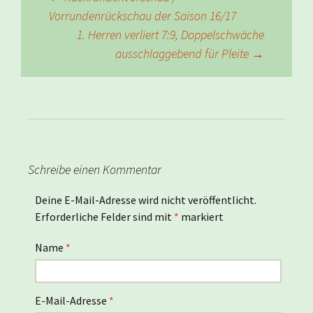
Beitragsnavigation
Vorrundenrückschau der Saison 16/17
1. Herren verliert 7:9, Doppelschwäche
ausschlaggebend für Pleite
→
Schreibe einen Kommentar
Deine E-Mail-Adresse wird nicht veröffentlicht.
Erforderliche Felder sind mit
*
markiert
Name
*
E-Mail-Adresse
*