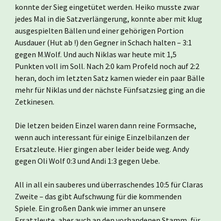
konnte der Sieg eingetütet werden. Heiko musste zwar
jedes Mal in die Satzverlängerung, konnte aber mit klug
ausgespielten Bällen und einer gehörigen Portion
Ausdauer (Hut ab !) den Gegner in Schach halten – 3:1
gegen M.Wolf. Und auch Niklas war heute mit 1,5
Punkten voll im Soll. Nach 2:0 kam Profeld noch auf 2:2
heran, doch im letzten Satz kamen wieder ein paar Bälle
mehr für Niklas und der nächste Fünfsatzsieg ging an die
Zetkinesen.
Die letzen beiden Einzel waren dann reine Formsache,
wenn auch interessant für einige Einzelbilanzen der
Ersatzleute. Hier gingen aber leider beide weg. Andy
gegen Oli Wolf 0:3 und Andi 1:3 gegen Uebe.
All in all ein sauberes und überraschendes 10:5 für Claras
Zweite – das gibt Aufschwung für die kommenden
Spiele. Ein großen Dank wie immer an unsere
Ersatzleute, aber auch an den vorhandenen Stamm, für