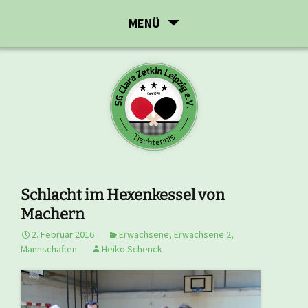
Zum
MENÜ
Inhalt
springen
Schlacht im Hexenkessel von
Machern
2. Februar 2016
Erwachsene
,
Erwachsene 2
,
Mannschaften
Heiko Schenck