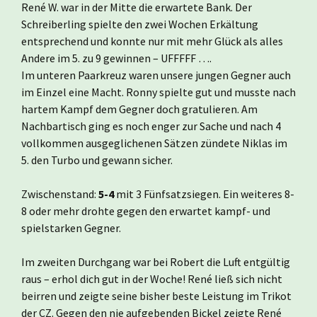
René W. war in der Mitte die erwartete Bank. Der
Schreiberling spielte den zwei Wochen Erkältung
entsprechend und konnte nur mit mehr Glück als alles
Andere im 5. zu 9 gewinnen – UFFFFF ….
Im unteren Paarkreuz waren unsere jungen Gegner auch
im Einzel eine Macht. Ronny spielte gut und musste nach
hartem Kampf dem Gegner doch gratulieren. Am
Nachbartisch ging es noch enger zur Sache und nach 4
vollkommen ausgeglichenen Sätzen zündete Niklas im
5. den Turbo und gewann sicher.
Zwischenstand:
5-4
mit 3 Fünfsatzsiegen. Ein weiteres 8-
8 oder mehr drohte gegen den erwartet kampf- und
spielstarken Gegner.
Im zweiten Durchgang war bei Robert die Luft entgültig
raus – erhol dich gut in der Woche! René ließ sich nicht
beirren und zeigte seine bisher beste Leistung im Trikot
der CZ. Gegen den nie aufgebenden Bickel zeigte René