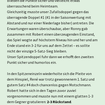
blieben die Punkte sicher und vielleicht etwas
überrasschend beim Heimteam.
Gleichzeitig musste unser Zufallsdoppel gegen das
überragende Doppel #1 (#1 in der Saisonwertung mit
Abstand und nur einer Niederlage bisher) antreten. Die
Erwartungen waren überschaubar, aber Ronny gab
zusammen mit Robert einen überzeugenden Einstand,
das Spiel wogte auf höchstem Niveau hin und her und am
Ende stand ein 3-2 für uns auf dem Zettel – es sollte
nicht der einzige 5-Satz-Sieg bleiben.
Unser Spitzendoppel fuhr dann we erhofft den zweiten
Punkt sicher und humorlos ein.
In den Spitzeneinzeln wiederholte sich die Pleite von
dem Hinspiel, René war trotz gewonnenem 1. Satz und
gutem Satz #4 doch chancenlos gegen Motschmann.
Robert hatte sich in den Tagen zuvor zuviel
vorgenommen und musste nun mit einem glatten 1-3
dem Gegner gratulieren:
2-3 Rückstand
.