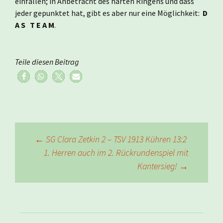
einfallen; in Anbetracht des harten Ringens und dass
jeder gepunktet hat, gibt es aber nur eine Möglichkeit:
D
A S T E A M
.
Teile diesen Beitrag
Beitragsnavigation
←
SG Clara Zetkin 2 – TSV 1913 Kühren 13:2
1. Herren auch im 2. Rückrundenspiel mit
Kantersieg!
→