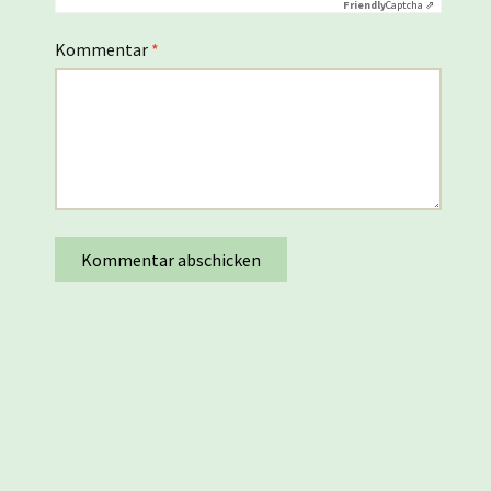
Friendly
Captcha ⇗
Kommentar
*